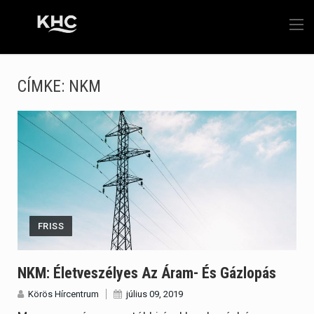
CÍMKE:
NKM
FRISS
NKM: Életveszélyes Az Áram- És Gázlopás
Körös Hírcentrum
július 09, 2019