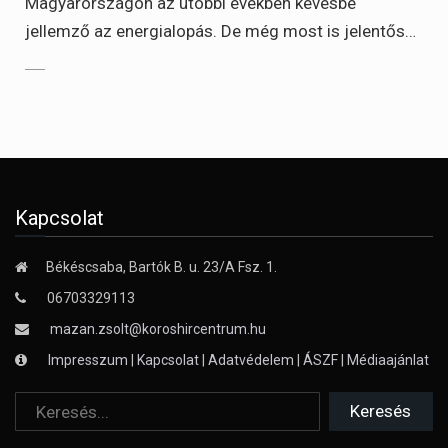
Magyarországon az utóbbi években kevésbé
jellemző az energialopás. De még most is jelentős…
Kapcsolat
Békéscsaba, Bartók B. u. 23/A Fsz. 1.
06703329113
mazan.zsolt@koroshircentrum.hu
Impresszum
|
Kapcsolat
|
Adatvédelem
|
ÁSZF
|
Médiaajánlat