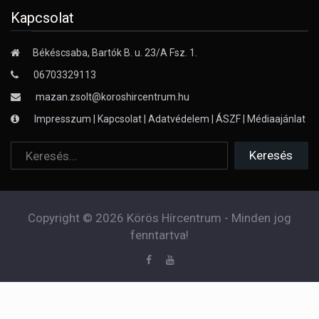
Kapcsolat
Békéscsaba, Bartók B. u. 23/A Fsz. 1.
06703329113
mazan.zsolt@koroshircentrum.hu
Impresszum
|
Kapcsolat
|
Adatvédelem
|
ÁSZF
|
Médiaajánlat
Copyright © 2026 Körös Hírcentrum - Minden jog
fenntartva!