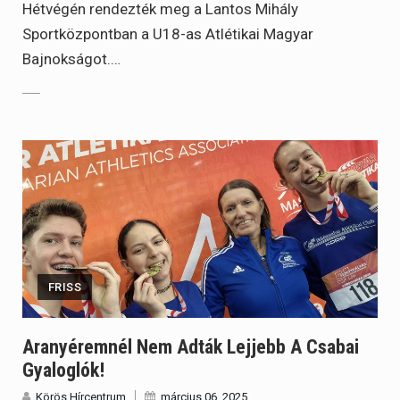
Hétvégén rendezték meg a Lantos Mihály
Sportközpontban a U18-as Atlétikai Magyar
Bajnokságot.…
FRISS
Aranyéremnél Nem Adták Lejjebb A Csabai
Gyaloglók!
Körös Hírcentrum
március 06, 2025