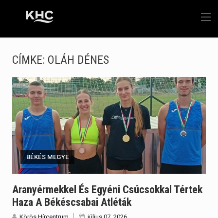
CÍMKE:
OLÁH DÉNES
BÉKÉS MEGYE
Aranyérmekkel És Egyéni Csúcsokkal Tértek
Haza A Békéscsabai Atléták
Körös Hírcentrum
július 07, 2026