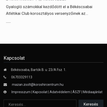
Gyalogló számokkal kezdődött el a Békéscsabai
Atlétikai Club korosztályos versenyzőinek az…
Kapcsolat
Békéscsaba, Bartók B. u. 23/A Fsz. 1.
06703329113
mazan.zsolt@koroshircentrum.hu
Impresszum
|
Kapcsolat
|
Adatvédelem
|
ÁSZF
|
Médiaajánlat