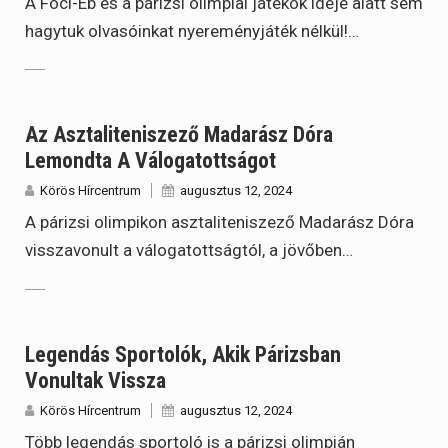
A Foci-Eb és a párizsi olimpiai játékok ideje alatt sem
hagytuk olvasóinkat nyereményjáték nélkül!…
Az Asztaliteniszező Madarász Dóra
Lemondta A Válogatottságot
Körös Hírcentrum
augusztus 12, 2024
A párizsi olimpikon asztaliteniszező Madarász Dóra
visszavonult a válogatottságtól, a jövőben…
Legendás Sportolók, Akik Párizsban
Vonultak Vissza
Körös Hírcentrum
augusztus 12, 2024
Több legendás sportoló is a párizsi olimpián