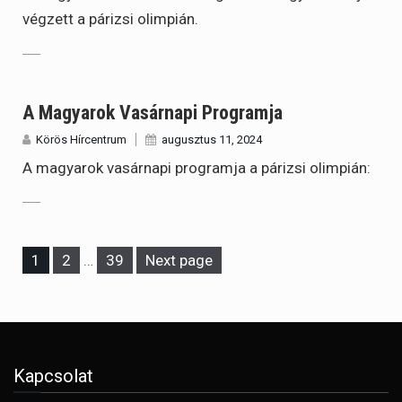
végzett a párizsi olimpián.
A Magyarok Vasárnapi Programja
Körös Hírcentrum
augusztus 11, 2024
A magyarok vasárnapi programja a párizsi olimpián:
Page
Page
Page
1
2
…
39
Next page
Kapcsolat