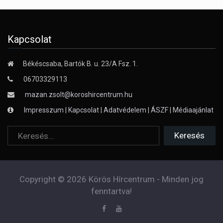
Kapcsolat
Békéscsaba, Bartók B. u. 23/A Fsz. 1.
06703329113
mazan.zsolt@koroshircentrum.hu
Impresszum
|
Kapcsolat
|
Adatvédelem
|
ÁSZF
|
Médiaajánlat
Copyright © 2026 Körös Hírcentrum - Minden jog
fenntartva!