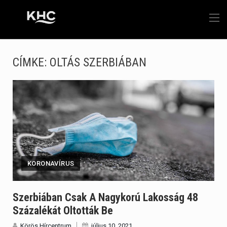
CÍMKE:
OLTÁS SZERBIÁBAN
KORONAVÍRUS
Szerbiában Csak A Nagykorú Lakosság 48
Százalékát Oltották Be
Körös Hírcentrum
július 10, 2021