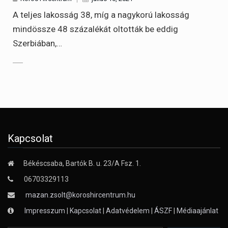
A teljes lakosság 38, míg a nagykorú lakosság
mindössze 48 százalékát oltották be eddig
Szerbiában,…
Kapcsolat
Békéscsaba, Bartók B. u. 23/A Fsz. 1.
06703329113
mazan.zsolt@koroshircentrum.hu
Impresszum
|
Kapcsolat
|
Adatvédelem
|
ÁSZF
|
Médiaajánlat