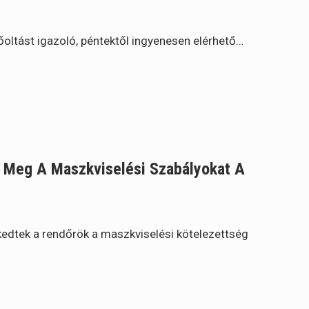
őoltást igazoló, péntektől ingyenesen elérhető…
k Meg A Maszkviselési Szabályokat A
edtek a rendőrök a maszkviselési kötelezettség