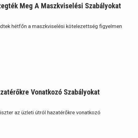
Szegték Meg A Maszkviselési Szabályokat
tek hétfőn a maszkviselési kötelezettség figyelmen
Hazatérőkre Vonatkozó Szabályokat
szter az üzleti útról hazatérőkre vonatkozó