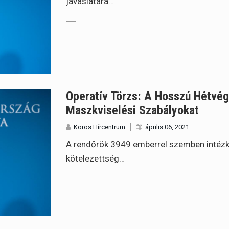
javaslatára…
Operatív Törzs: A Hosszú Hétvé
Maszkviselési Szabályokat
Körös Hírcentrum
április 06, 2021
A rendőrök 3949 emberrel szemben intézk
kötelezettség…