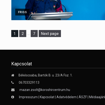
FRISS
Page
Page
Page
1
2
…
7
Next page
Kapcsolat
Békéscsaba, Bartók B. u. 23/A Fsz. 1.
06703329113
mazan.zsolt@koroshircentrum.hu
Impresszum
|
Kapcsolat
|
Adatvédelem
|
ÁSZF
|
Médiaaján