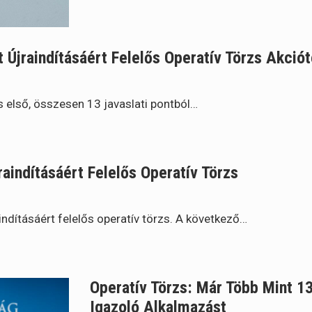
 Újraindításáért Felelős Operatív Törzs Akci
zs első, összesen 13 javaslati pontból…
raindításáért Felelős Operatív Törzs
ndításáért felelős operatív törzs. A következő…
Operatív Törzs: Már Több Mint 13
Igazoló Alkalmazást