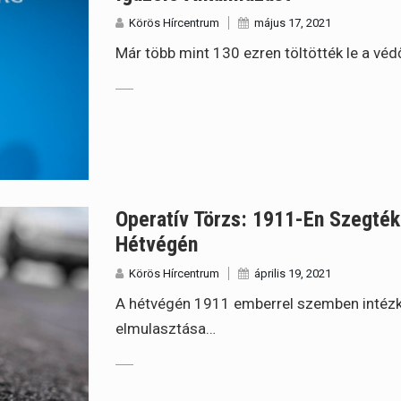
Körös Hírcentrum
május 17, 2021
Már több mint 130 ezren töltötték le a véd
Operatív Törzs: 1911-En Szegté
Hétvégén
Körös Hírcentrum
április 19, 2021
A hétvégén 1911 emberrel szemben intézk
elmulasztása…