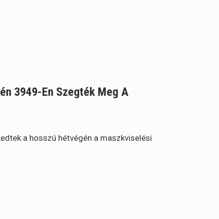
gén 3949-En Szegték Meg A
edtek a hosszú hétvégén a maszkviselési