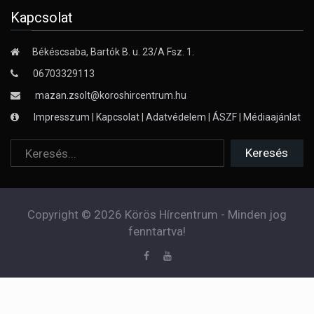
Kapcsolat
Békéscsaba, Bartók B. u. 23/A Fsz. 1.
06703329113
mazan.zsolt@koroshircentrum.hu
Impresszum
|
Kapcsolat
|
Adatvédelem
|
ÁSZF
|
Médiaajánlat
Copyright © 2026 Körös Hírcentrum - Minden jog
fenntartva!