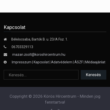
Kapcsolat
Békéscsaba, Bartók B. u. 23/A Fsz. 1.
06703329113
mazan.zsolt@koroshircentrum.hu
Impresszum
|
Kapcsolat
|
Adatvédelem
|
ÁSZF
|
Médiaajánlat
Copyright © 2026 Körös Hírcentrum - Minden jog
fenntartva!