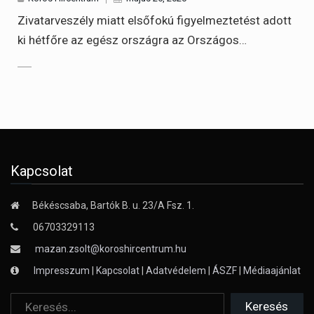
Zivatarveszély miatt elsőfokú figyelmeztetést adott
ki hétfőre az egész országra az Országos…
Kapcsolat
Békéscsaba, Bartók B. u. 23/A Fsz. 1.
06703329113
mazan.zsolt@koroshircentrum.hu
Impresszum
|
Kapcsolat
|
Adatvédelem
|
ÁSZF
|
Médiaajánlat