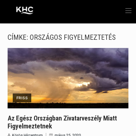
CÍMKE:
ORSZÁGOS FIGYELMEZTETÉS
FRISS
Az Egész Országban Zivatarveszély Miatt
Figyelmeztetnek
Körös Hírcentrum
május 25, 2020