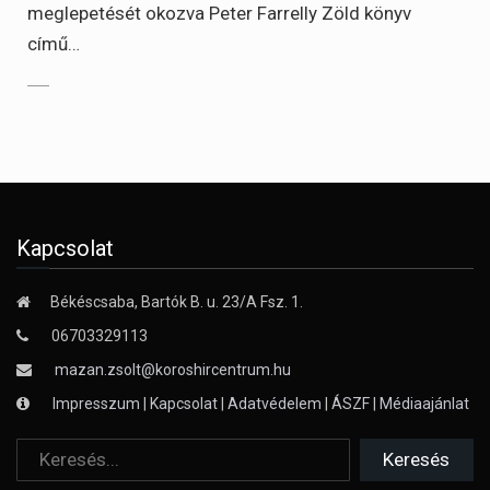
meglepetését okozva Peter Farrelly Zöld könyv
című…
Kapcsolat
Békéscsaba, Bartók B. u. 23/A Fsz. 1.
06703329113
mazan.zsolt@koroshircentrum.hu
Impresszum
|
Kapcsolat
|
Adatvédelem
|
ÁSZF
|
Médiaajánlat