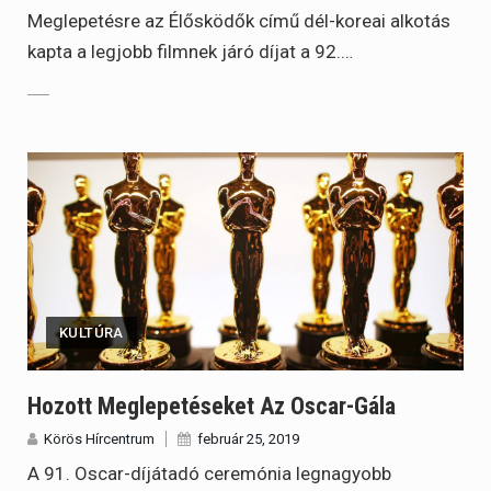
Meglepetésre az Élősködők című dél-koreai alkotás
kapta a legjobb filmnek járó díjat a 92.…
KULTÚRA
Hozott Meglepetéseket Az Oscar-Gála
Körös Hírcentrum
február 25, 2019
A 91. Oscar-díjátadó ceremónia legnagyobb