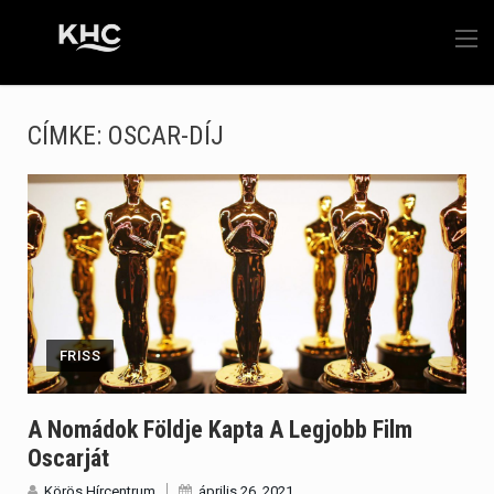
CÍMKE:
OSCAR-DÍJ
FRISS
A Nomádok Földje Kapta A Legjobb Film
Oscarját
Körös Hírcentrum
április 26, 2021