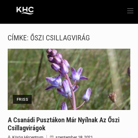
CÍMKE:
ŐSZI CSILLAGVIRÁG
FRISS
A Csanádi Pusztákon Már Nyílnak Az Őszi
Csillagvirágok
Körös Hírcentrum
szeptember 18, 2021