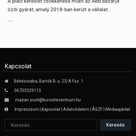
A piaci kereslet csökkenése miatt az ABB bezárja
ózdi gyárát, amely 2018-ban került a vállalat…
Kapcsolat
Békéscsaba, Bartók B. u. 23/A Fsz. 1.
06703329113
mazan.zsolt@koroshircentrum.hu
Impresszum
|
Kapcsolat
|
Adatvédelem
|
ÁSZF
|
Médiaajánlat