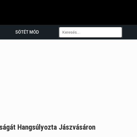
SÖTÉT MÓD
ságát Hangsúlyozta Jászvásáron