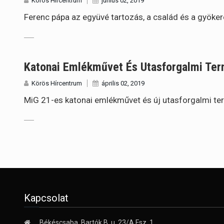
Körös Hírcentrum
június 02, 2019
Ferenc pápa az együvé tartozás, a család és a gyök
Katonai Emlékművet És Utasforgalmi Ter
Körös Hírcentrum
április 02, 2019
MiG 21-es katonai emlékművet és új utasforgalmi ter
Kapcsolat
Békéscsaba, Bartók B. u. 23/A Fsz. 1.