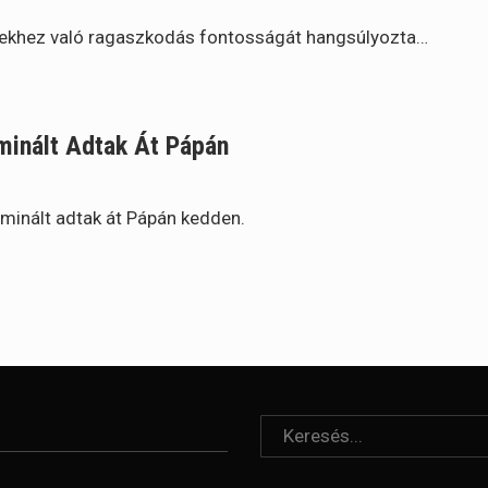
erekhez való ragaszkodás fontosságát hangsúlyozta…
minált Adtak Át Pápán
minált adtak át Pápán kedden.