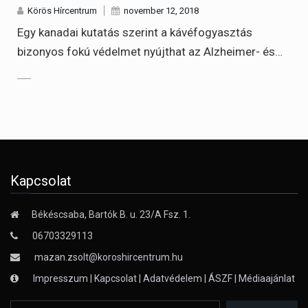
Körös Hírcentrum
november 12, 2018
Egy kanadai kutatás szerint a kávéfogyasztás
bizonyos fokú védelmet nyújthat az Alzheimer- és…
Kapcsolat
Békéscsaba, Bartók B. u. 23/A Fsz. 1.
06703329113
mazan.zsolt@koroshircentrum.hu
Impresszum
|
Kapcsolat
|
Adatvédelem
|
ÁSZF
|
Médiaajánlat