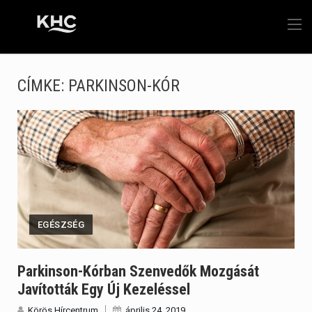
CÍMKE:
PARKINSON-KÓR
EGÉSZSÉG
Parkinson-Kórban Szenvedők Mozgását
Javították Egy Új Kezeléssel
Körös Hírcentrum
április 24, 2019