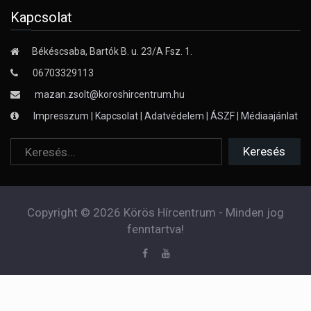
Kapcsolat
Békéscsaba, Bartók B. u. 23/A Fsz. 1.
06703329113
mazan.zsolt@koroshircentrum.hu
Impresszum
|
Kapcsolat
|
Adatvédelem
|
ÁSZF
|
Médiaajánlat
Copyright © 2026 Körös Hírcentrum - Minden jog
fenntartva!