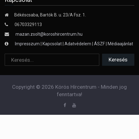
Békéscsaba, Bartók B. u. 23/A Fsz. 1.
06703329113
mazan.zsolt@koroshircentrum.hu
Impresszum
|
Kapcsolat
|
Adatvédelem
|
ÁSZF
|
Médiaajánlat
Copyright © 2026 Körös Hírcentrum - Minden jog
fenntartva!