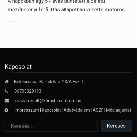
A napokban egy 57 éves büntetett előéletű
mezőberényi férfi ittas állapotban vezette motoros…
Kapcsolat
Békéscsaba, Bartók B. u. 23/A Fsz. 1.
06703329113
mazan.zsolt@koroshircentrum.hu
Impresszum
|
Kapcsolat
|
Adatvédelem
|
ÁSZF
|
Médiaajánlat