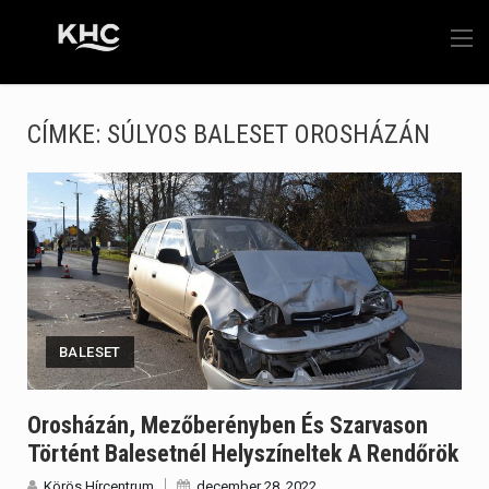
CÍMKE:
SÚLYOS BALESET OROSHÁZÁN
BALESET
Orosházán, Mezőberényben És Szarvason
Történt Balesetnél Helyszíneltek A Rendőrök
Körös Hírcentrum
december 28, 2022