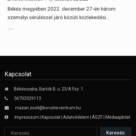
Békés megyében 2022. december 27-én három
személyi sérüléssel járó közúti közlekedési…
Kapcsolat
Békéscsaba, Bartók B. u. 23/A Fsz. 1.
06703329113
mazan.zsolt@koroshircentrum.hu
Impresszum
|
Kapcsolat
|
Adatvédelem
|
ÁSZF
|
Médiaajánlat