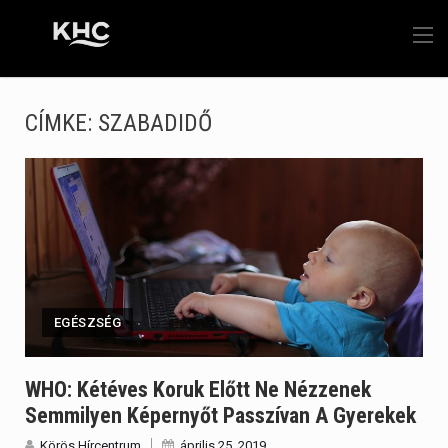
CÍMKE:
SZABADIDŐ
EGÉSZSÉG
WHO: Kétéves Koruk Előtt Ne Nézzenek
Semmilyen Képernyőt Passzívan A Gyerekek
Körös Hírcentrum
április 25, 2019