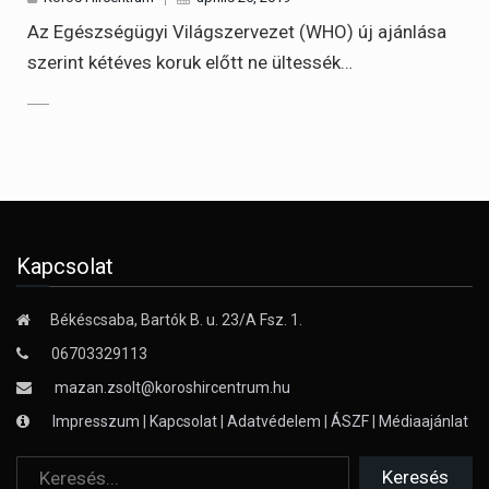
Az Egészségügyi Világszervezet (WHO) új ajánlása
szerint kétéves koruk előtt ne ültessék…
Kapcsolat
Békéscsaba, Bartók B. u. 23/A Fsz. 1.
06703329113
mazan.zsolt@koroshircentrum.hu
Impresszum
|
Kapcsolat
|
Adatvédelem
|
ÁSZF
|
Médiaajánlat