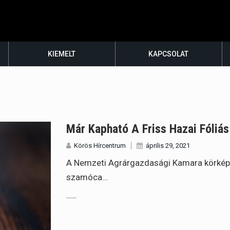
KIEMELT
KAPCSOLAT
Már Kapható A Friss Hazai Fóliá
Körös Hírcentrum
április 29, 2021
A Nemzeti Agrárgazdasági Kamara körképe 
szamóca…