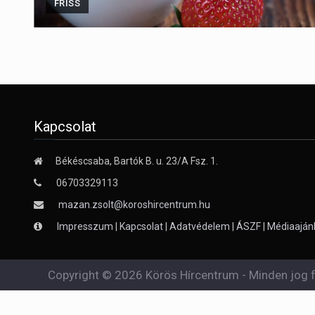
FRISS
Kapcsolat
Békéscsaba, Bartók B. u. 23/A Fsz. 1.
06703329113
mazan.zsolt@koroshircentrum.hu
Impresszum
|
Kapcsolat
|
Adatvédelem
|
ÁSZF
|
Médiaaján
Copyright © 2026 Körös Hírcentrum - Minden jog f