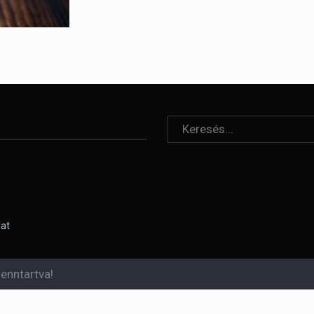
lat
enntartva!