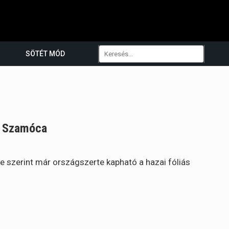
SÖTÉT MÓD
s Szamóca
szerint már országszerte kapható a hazai fóliás