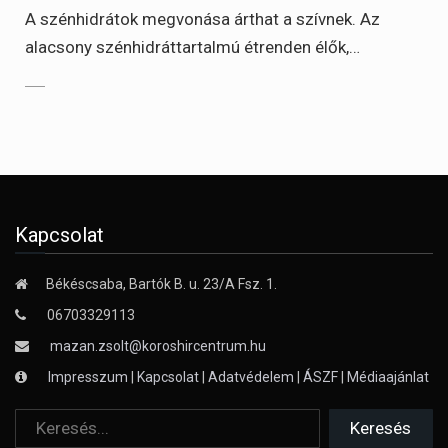
A szénhidrátok megvonása árthat a szívnek. Az
alacsony szénhidráttartalmú étrenden élők,…
Kapcsolat
Békéscsaba, Bartók B. u. 23/A Fsz. 1.
06703329113
mazan.zsolt@koroshircentrum.hu
Impresszum
|
Kapcsolat
|
Adatvédelem
|
ÁSZF
|
Médiaajánlat