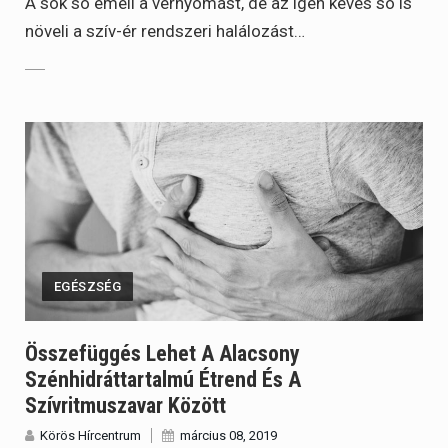
A sok só emeli a vérnyomást, de az igen kevés só is
növeli a szív-ér rendszeri halálozást…
EGÉSZSÉG
Összefüggés Lehet A Alacsony
Szénhidráttartalmú Étrend És A
Szívritmuszavar Között
Körös Hírcentrum
március 08, 2019