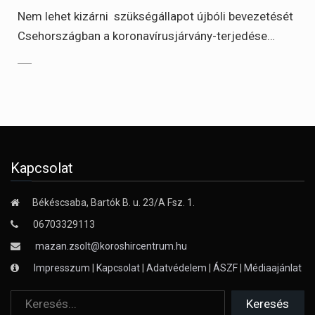
Nem lehet kizárni szükségállapot újbóli bevezetését
Csehországban a koronavírusjárvány-terjedése…
Kapcsolat
Békéscsaba, Bartók B. u. 23/A Fsz. 1.
06703329113
mazan.zsolt@koroshircentrum.hu
Impresszum
|
Kapcsolat
|
Adatvédelem
|
ÁSZF
|
Médiaajánlat