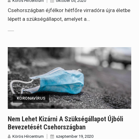
Körös Hírcentrum
október 05, 2020
Csehországban éjfélkor hétfőre virradóra újra életbe
lépett a szükségállapot, amelyet a…
KORONAVÍRUS
Nem Lehet Kizárni A Szükségállapot Újbóli
Bevezetését Csehországban
Körös Hírcentrum
szeptember 19, 2020