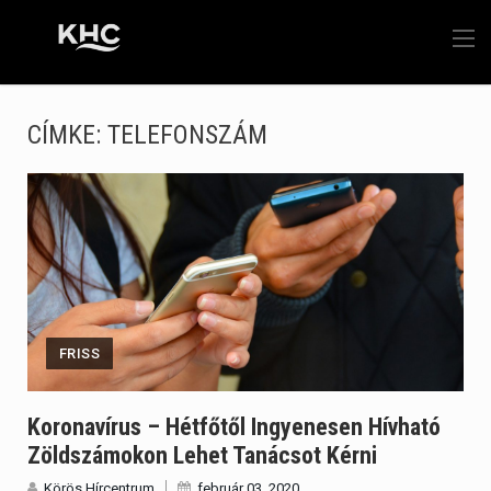
CÍMKE:
TELEFONSZÁM
FRISS
Koronavírus – Hétfőtől Ingyenesen Hívható
Zöldszámokon Lehet Tanácsot Kérni
Körös Hírcentrum
február 03, 2020