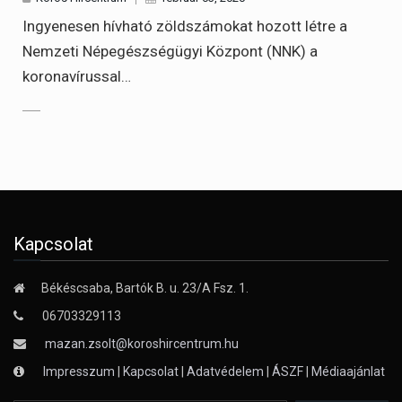
Ingyenesen hívható zöldszámokat hozott létre a
Nemzeti Népegészségügyi Központ (NNK) a
koronavírussal…
Kapcsolat
Békéscsaba, Bartók B. u. 23/A Fsz. 1.
06703329113
mazan.zsolt@koroshircentrum.hu
Impresszum
|
Kapcsolat
|
Adatvédelem
|
ÁSZF
|
Médiaajánlat