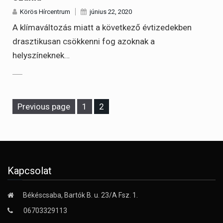
Körös Hírcentrum
június 22, 2020
A klímaváltozás miatt a következő évtizedekben
drasztikusan csökkenni fog azoknak a
helyszíneknek…
Page
Page
Previous page
1
2
Kapcsolat
Békéscsaba, Bartók B. u. 23/A Fsz. 1.
06703329113