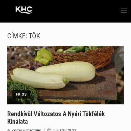
CÍMKE:
TÖK
FRISS
Rendkívül Változatos A Nyári Tökfélék
Kínálata
Körös Hírcentrum
július 20, 2023