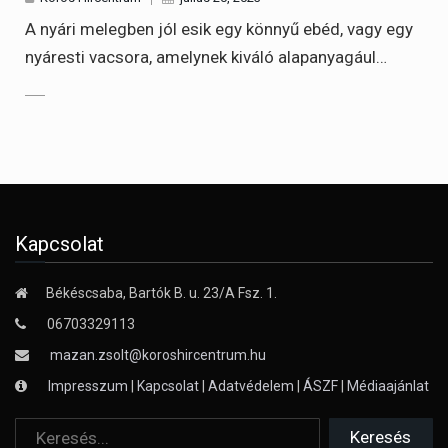
A nyári melegben jól esik egy könnyű ebéd, vagy egy
nyáresti vacsora, amelynek kiváló alapanyagául…
Kapcsolat
Békéscsaba, Bartók B. u. 23/A Fsz. 1.
06703329113
mazan.zsolt@koroshircentrum.hu
Impresszum
|
Kapcsolat
|
Adatvédelem
|
ÁSZF
|
Médiaajánlat