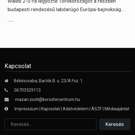
Wales 2-0-ra legyőzte Törökországot a részben
budapesti rendezésű labdarúgó Európa-bajnokság…
Kapcsolat
Békéscsaba, Bartók B. u. 23/A Fsz. 1.
06703329113
mazan.zsolt@koroshircentrum.hu
Impresszum
|
Kapcsolat
|
Adatvédelem
|
ÁSZF
|
Médiaajánlat