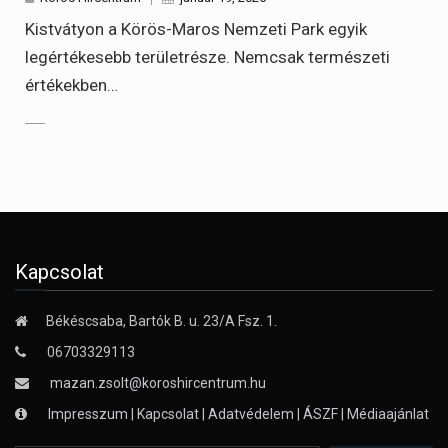
Kistvátyon a Körös-Maros Nemzeti Park egyik
legértékesebb területrésze. Nemcsak természeti
értékekben…
Kapcsolat
Békéscsaba, Bartók B. u. 23/A Fsz. 1.
06703329113
mazan.zsolt@koroshircentrum.hu
Impresszum
|
Kapcsolat
|
Adatvédelem
|
ÁSZF
|
Médiaajánlat