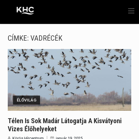
CÍMKE:
VADRÉCÉK
ÉLŐVILÁG
Télen Is Sok Madár Látogatja A Kisvátyoni
Vizes Élőhelyeket
Körös Hírcentrum
január 19, 2025