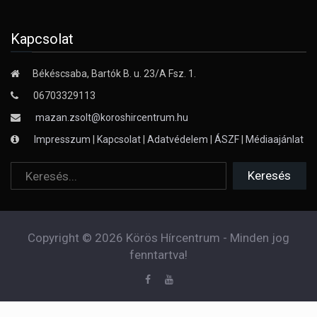
Kapcsolat
Békéscsaba, Bartók B. u. 23/A Fsz. 1.
06703329113
mazan.zsolt@koroshircentrum.hu
Impresszum
|
Kapcsolat
|
Adatvédelem
|
ÁSZF
|
Médiaajánlat
Copyright © 2026 Körös Hírcentrum - Minden jog
fenntartva!