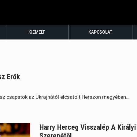
KIEMELT
KAPCSOLAT
sz Erők
sz csapatok az Ukrajnától elcsatolt Herszon megyében…
Harry Herceg Visszalép A Király
Szerepétől