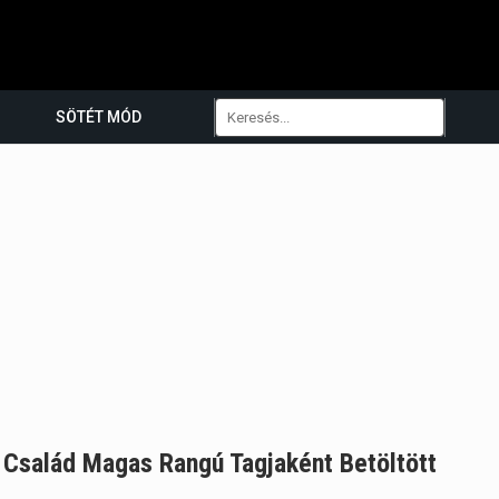
SÖTÉT MÓD
i Család Magas Rangú Tagjaként Betöltött