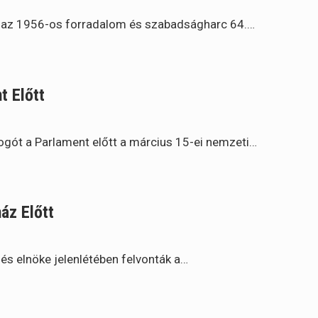
ót az 1956-os forradalom és szabadságharc 64.…
t Előtt
bogót a Parlament előtt a március 15-ei nemzeti…
áz Előtt
lés elnöke jelenlétében felvonták a…