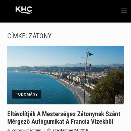
CÍMKE:
ZÁTONY
TUDOMÁNY
Eltávolítják A Mesterséges Zátonynak Szánt
Mérgező Autógumikat A Francia Vizekből
Körös Hírcentrum
szeptember 24, 2018