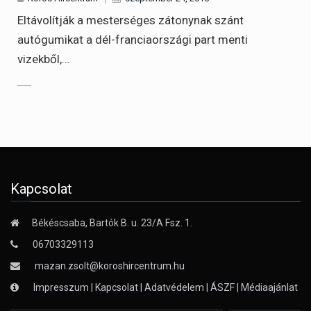
Eltávolítják a mesterséges zátonynak szánt
autógumikat a dél-franciaországi part menti
vizekből,…
Kapcsolat
Békéscsaba, Bartók B. u. 23/A Fsz. 1.
06703329113
mazan.zsolt@koroshircentrum.hu
Impresszum
|
Kapcsolat
|
Adatvédelem
|
ÁSZF
|
Médiaajánlat