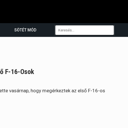
SÖTÉT MÓD
ső F-16-Osok
tette vasárnap, hogy megérkeztek az első F-16-os