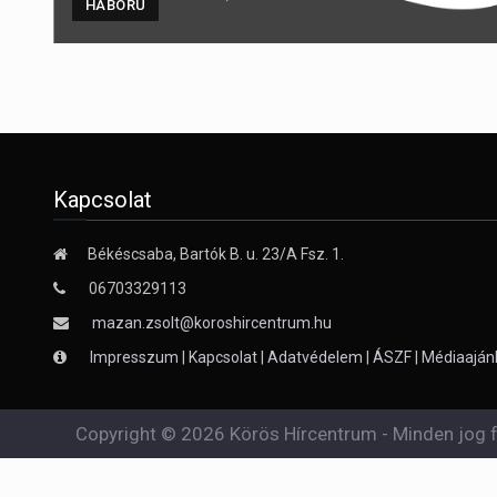
HÁBORÚ
Kapcsolat
Békéscsaba, Bartók B. u. 23/A Fsz. 1.
06703329113
mazan.zsolt@koroshircentrum.hu
Impresszum
|
Kapcsolat
|
Adatvédelem
|
ÁSZF
|
Médiaaján
Copyright © 2026 Körös Hírcentrum - Minden jog f