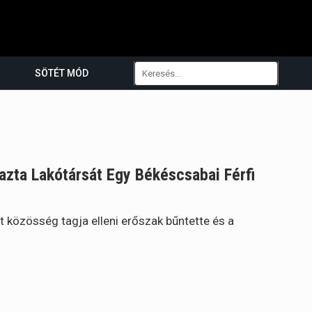
SÖTÉT MÓD
zta Lakótársát Egy Békéscsabai Férfi
t közösség tagja elleni erőszak bűntette és a