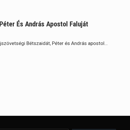
Péter És András Apostol Faluját
 újszövetségi Bétszaidát, Péter és András apostol…