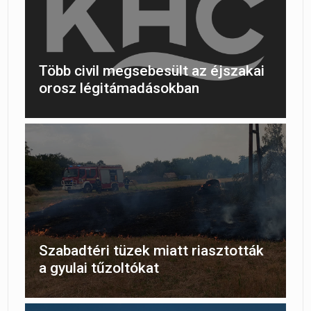
Több civil megsebesült az éjszakai
orosz légitámadásokban
Szabadtéri tüzek miatt riasztották
a gyulai tűzoltókat