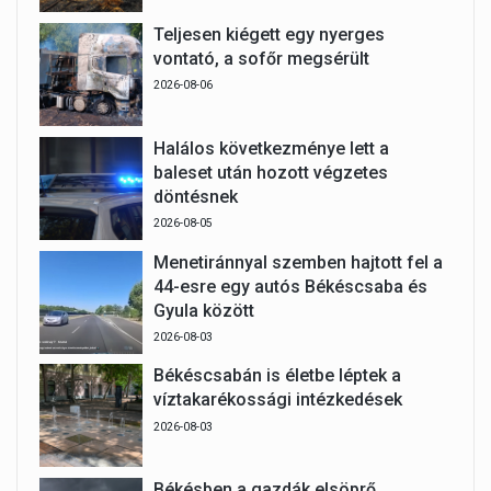
Teljesen kiégett egy nyerges
vontató, a sofőr megsérült
2026-08-06
Halálos következménye lett a
baleset után hozott végzetes
döntésnek
2026-08-05
Menetiránnyal szemben hajtott fel a
44-esre egy autós Békéscsaba és
Gyula között
2026-08-03
Békéscsabán is életbe léptek a
víztakarékossági intézkedések
2026-08-03
Békésben a gazdák elsöprő