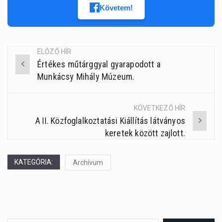
Követem!
ELŐZŐ HÍR
Értékes műtárggyal gyarapodott a
Post
Munkácsy Mihály Múzeum.
navigation
KÖVETKEZŐ HÍR
A II. Közfoglalkoztatási Kiállítás látványos
keretek között zajlott.
KATEGÓRIA:
Archívum