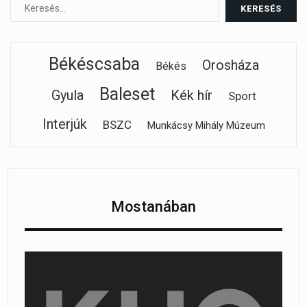
Békéscsaba
Orosháza
Békés
Baleset
Gyula
Kék hír
Sport
Interjúk
BSZC
Munkácsy Mihály Múzeum
Mostanában