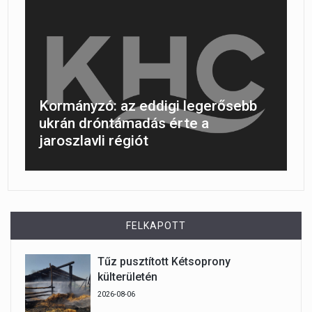
Kormányzó: az eddigi legerősebb
ukrán dróntámadás érte a
jaroszlavli régiót
FELKAPOTT
Tűz pusztított Kétsoprony
külterületén
2026-08-06