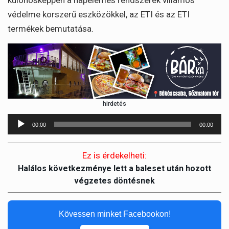
különösképpen a napelemes rendszerek villamos
védelme korszerű eszközökkel, az ETI és az ETI
termékek bemutatása.
hirdetés
Audió
00:00
00:00
lejátszó
Ez is érdekelheti:
Halálos következménye lett a baleset után hozott
végzetes döntésnek
Kövessen minket Facebookon!