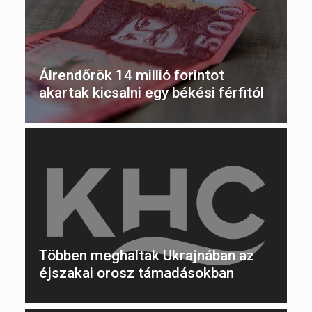
Álrendőrök 14 millió forintot
akartak kicsalni egy békési férfitól
Többen meghaltak Ukrajnában az
éjszakai orosz támadásokban