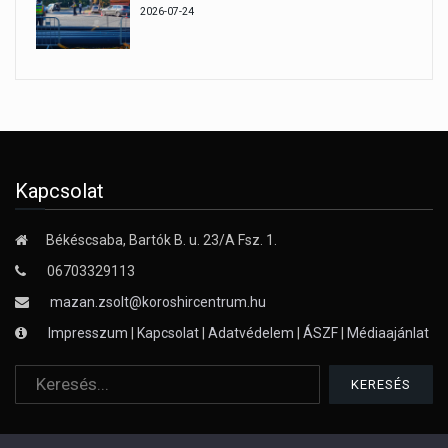
2026-07-24
Kapcsolat
Békéscsaba, Bartók B. u. 23/A Fsz. 1.
06703329113
mazan.zsolt@koroshircentrum.hu
Impresszum
|
Kapcsolat
|
Adatvédelem
|
ÁSZF
|
Médiaajánlat