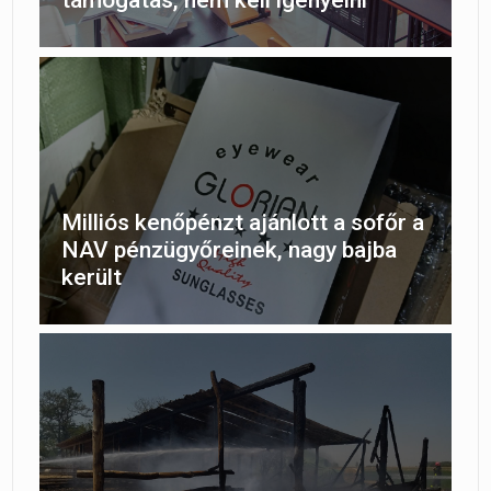
támogatás, nem kell igényelni
Milliós kenőpénzt ajánlott a sofőr a
NAV pénzügyőreinek, nagy bajba
került