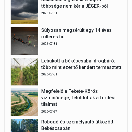
többsége nem kér a JÉGER-ből
2026-07-31
Súlyosan megsérült egy 14 éves
rolleres fiú
2026-07-31
Lebukott a békéscsabai drogbáró:
több mint ezer tő kendert termesztett
2026-07-31
Megfelelő a Fekete-Körös
vízminősége, feloldották a fürdési
tilalmat
2026-07-27
Robogó és személyautó ütközött
Békéscsabán