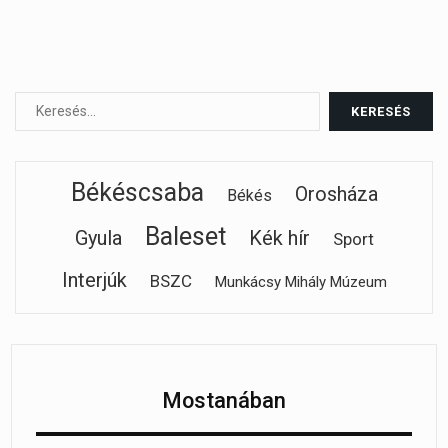
Békéscsaba
Orosháza
Békés
Baleset
Gyula
Kék hír
Sport
Interjúk
BSZC
Munkácsy Mihály Múzeum
Mostanában