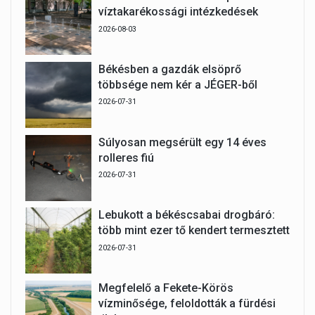
víztakarékossági intézkedések
2026-08-03
Békésben a gazdák elsöprő
többsége nem kér a JÉGER-ből
2026-07-31
Súlyosan megsérült egy 14 éves
rolleres fiú
2026-07-31
Lebukott a békéscsabai drogbáró:
több mint ezer tő kendert termesztett
2026-07-31
Megfelelő a Fekete-Körös
vízminősége, feloldották a fürdési