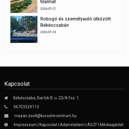
tilalmat
2026-07-27
Robogó és személyautó ütközött
Békéscsabán
2026-07-24
Kapcsolat
Békéscsaba, Bartók B. u. 23/A Fsz. 1.
06703329113
mazan.zsolt@koroshircentrum.hu
Impresszum
|
Kapcsolat
|
Adatvédelem
|
ÁSZF
|
Médiaajánlat