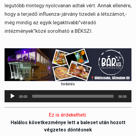
legutóbb mintegy nyolcvanan adtak vért. Annak ellenére,
hogy a terjedő influenza-járvány tizedeli a létszámot,-
még mindig az egyik legaktívabb”véradó
intézmények”közé sorolható a BÉKSZI.
hirdetés
Audió
00:00
00:00
lejátszó
Ez is érdekelheti:
Halálos következménye lett a baleset után hozott
végzetes döntésnek