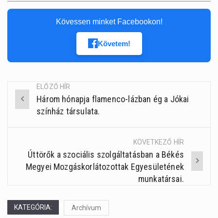
Kövessen minket Facebookon!
Követem!
ELŐZŐ HÍR
Három hónapja flamenco-lázban ég a Jókai
Post
színház társulata.
navigation
KÖVETKEZŐ HÍR
Úttörők a szociális szolgáltatásban a Békés
Megyei Mozgáskorlátozottak Egyesületének
munkatársai.
KATEGÓRIA:
Archívum