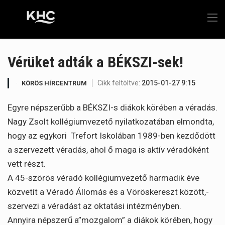
Vérüket adták a BÉKSZI-sek!
Cikk feltöltve:
2015-01-27 9:15
KÖRÖS HÍRCENTRUM
Egyre népszerűbb a BÉKSZI-s diákok körében a véradás.
Nagy Zsolt kollégiumvezető nyilatkozatában elmondta,
hogy az egykori Trefort Iskolában 1989-ben kezdődött
a szervezett véradás, ahol ő maga is aktív véradóként
vett részt.
A 45-szörös véradó kollégiumvezető harmadik éve
közvetít a Véradó Állomás és a Vöröskereszt között,-
szervezi a véradást az oktatási intézményben.
Annyira népszerű a”mozgalom” a diákok körében, hogy