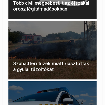
Több civil megsebesült az éjszakai
orosz légitámadásokban
Szabadtéri tüzek miatt riasztották
a gyulai tűzoltókat