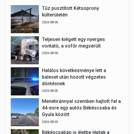
Tűz pusztított Kétsoprony
külterületén
2026-08-06
Teljesen kiégett egy nyerges
vontató, a sofőr megsérült
2026-08-06
Halálos következménye lett a
baleset után hozott végzetes
döntésnek
2026-08-05
Menetiránnyal szemben hajtott fel a
44-esre egy autós Békéscsaba és
Gyula között
2026-08-03
Békéscsabán is életbe léptek a