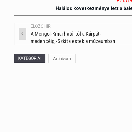
Ez is é
Halálos következménye lett a bal
ELŐZŐ HÍR
A Mongol-Kínai határtól a Kárpát-
Post
medencéig,-Szkíta estek a múzeumban
navigation
KATEGÓRIA:
Archívum