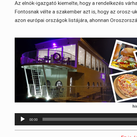
Az elnök-igazgató kiemelte, hogy a rendelkezés várh
Fontosnak vélte a szakember azt is, hogy az orosz-uk
azon európai országok listájára, ahonnan Oroszorsz
hi
Audió
00:00
lejátszó