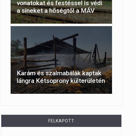
vonatokat és festéssel is védi
a síneket a hőségtől a MÁV
Karám és szalmabálák kaptak
lángra Kétsoprony külterületén
FELKAPOTT