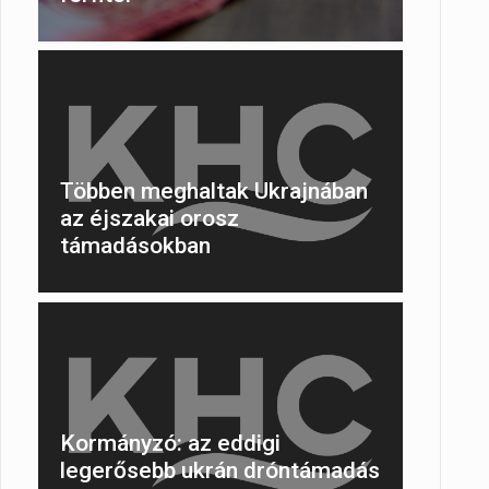
Többen meghaltak Ukrajnában
az éjszakai orosz
támadásokban
Kormányzó: az eddigi
legerősebb ukrán dróntámadás