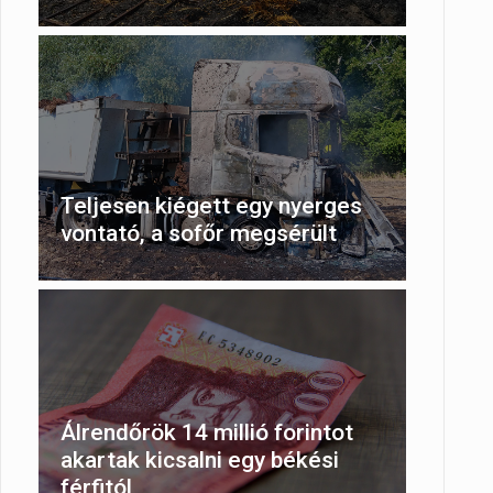
hez
Teljesen kiégett egy nyerges
vontató, a sofőr megsérült
Álrendőrök 14 millió forintot
akartak kicsalni egy békési
férfitól