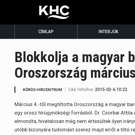
CÍMLAP
INTERJÚK
Blokkolja a magyar b
Oroszország március 
Cikk feltöltve:
2015-03-6 10:22
KÖRÖS HÍRCENTRUM
Március 4.-től megtiltotta Oroszország a magyar ba
egy orosz hírügynökségi forrásból. Dr. Csorbai Attil
elmondta, hivatalosan még nem értesültek ilyen irán
utóbb bizonyára tudomást szerez majd erről a tiltó r