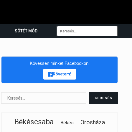
SÖTÉT MÓD
Kövessen minket Facebookon!
Követem!
Békéscsaba
Orosháza
Békés