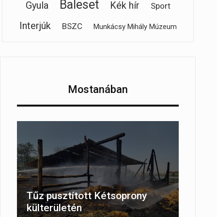
Baleset
Gyula
Kék hír
Sport
Interjúk
BSZC
Munkácsy Mihály Múzeum
Mostanában
Tűz pusztított Kétsoprony
külterületén
,