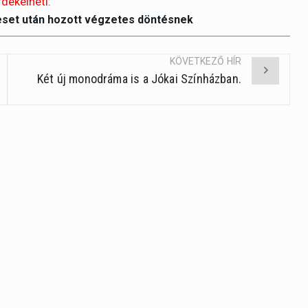
rdekelheti:
illetőleg
eset után hozott végzetes döntésnek
csökkentésé
a
Fel/Le
KÖVETKEZŐ HÍR
Két új monodráma is a Jókai Színházban.
billentyűket
kell
használni.