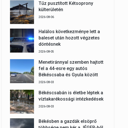
Tűz pusztított Kétsoprony
külterületén
2026-08-06
Halálos következménye lett a
baleset után hozott végzetes
döntésnek
2026-08-05
Menetiránnyal szemben hajtott
fel a 44-esre egy autós
Békéscsaba és Gyula között
2026-08-03
Békéscsabán is életbe léptek a
víztakarékossági intézkedések
2026-08-03
Békésben a gazdák elsöprő
többsége nem kér a JÉGER-ből