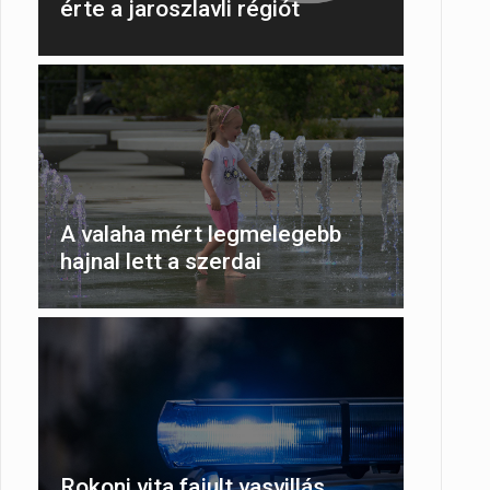
érte a jaroszlavli régiót
A valaha mért legmelegebb
hajnal lett a szerdai
Rokoni vita fajult vasvillás