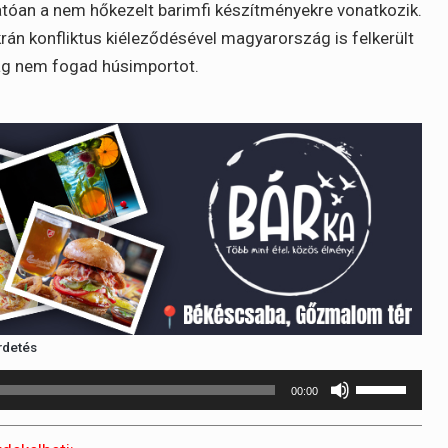
atóan a nem hőkezelt barimfi készítményekre vonatkozik.
rán konfliktus kiéleződésével magyarország is felkerült
ág nem fogad húsimportot.
rdetés
A
00:00
hangerő
növeléséhez