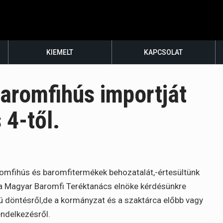
KIEMELT
KAPCSOLAT
aromfihús importját
4-től.
romfihús és baromfitermékek behozatalát,-értesültünk
a a Magyar Baromfi Teréktanács elnöke kérdésünkre
yú döntésről,de a kormányzat és a szaktárca előbb vagy
endelkezésről.