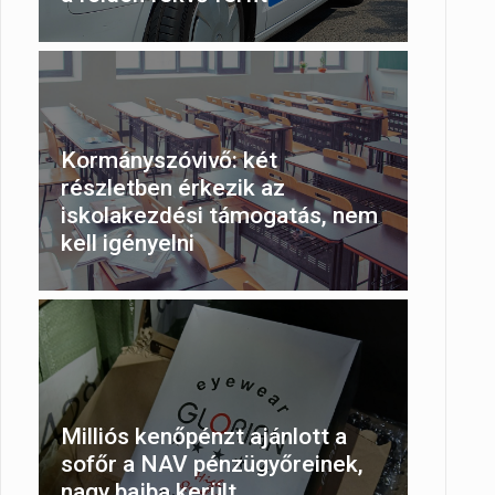
Kormányszóvivő: két
részletben érkezik az
iskolakezdési támogatás, nem
kell igényelni
Milliós kenőpénzt ajánlott a
sofőr a NAV pénzügyőreinek,
nagy bajba került