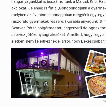
hanganyagunkkal is beszámoltunk a Marzek Kner Pack
akciókat. Jelenleg is fut a „Gondoskodjunk a gyerme
melyben az év minden hónapjában megyénk egy-egy tel
rászoruló gyermekek részére. (Korábbi anyagunk itt m
Szarvas Péter, polgármester: nagyszerű dolognak tar
szervez jótékonysági akciókat. Amellett, hogy fegyel
életben, nem felejtkeznek el arról, hogy Békéscsabá
hi