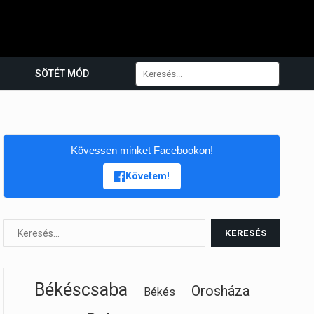
SÖTÉT MÓD
Kövessen minket Facebookon!
Követem!
Békéscsaba
Orosháza
Békés