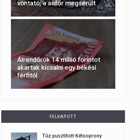
vontató, a sofőr megsérült
Álrendőrök 14 millió forintot
akartak kicsalni egy békési
férfitól
FELKAPOTT
Tűz pusztított Kétsoprony