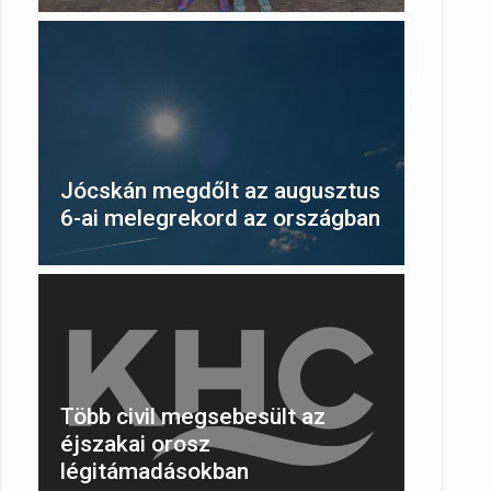
,
hez
Jócskán megdőlt az augusztus
6-ai melegrekord az országban
Több civil megsebesült az
éjszakai orosz
légitámadásokban