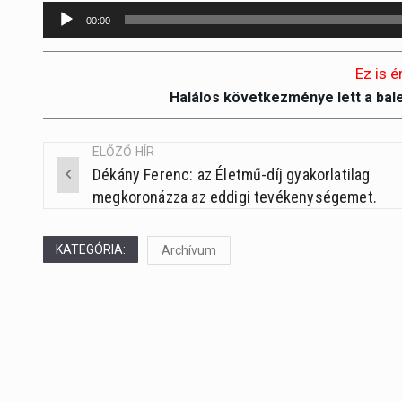
Audió
00:00
lejátszó
Ez is é
Halálos következménye lett a bal
ELŐZŐ HÍR
Dékány Ferenc: az Életmű-díj gyakorlatilag
Post
megkoronázza az eddigi tevékenységemet.
navigation
KATEGÓRIA:
Archívum