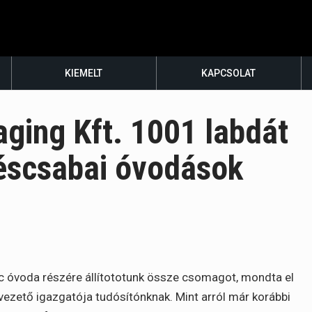
KIEMELT
KAPCSOLAT
ging Kft. 1001 labdát
éscsabai óvodások
c óvoda részére állítototunk össze csomagot, mondta el
vezető igazgatója tudósítónknak. Mint arról már korábbi