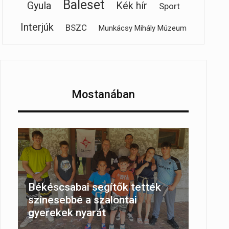
Baleset
Gyula
Kék hír
Sport
Interjúk
BSZC
Munkácsy Mihály Múzeum
Mostanában
Békéscsabai segítők tették
színesebbé a szalontai
gyerekek nyarát