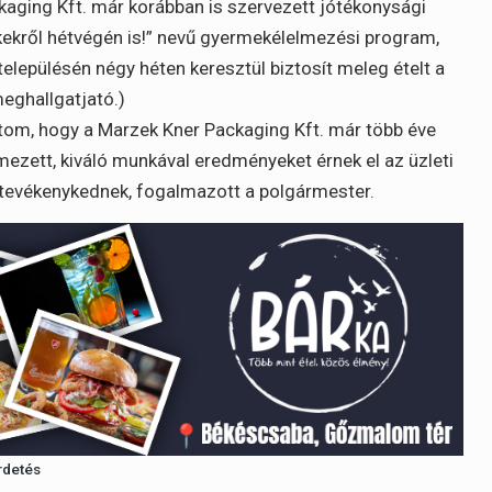
aging Kft. már korábban is szervezett jótékonysági
kekről hétvégén is!” nevű gyermekélelmezési program,
epülésén négy héten keresztül biztosít meleg ételt a
eghallgatjató.)
tom, hogy a Marzek Kner Packaging Kft. már több éve
mezett, kiváló munkával eredményeket érnek el az üzleti
n tevékenykednek, fogalmazott a polgármester.
rdetés