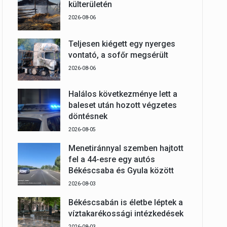
külterületén
2026-08-06
Teljesen kiégett egy nyerges
vontató, a sofőr megsérült
2026-08-06
Halálos következménye lett a
baleset után hozott végzetes
döntésnek
2026-08-05
Menetiránnyal szemben hajtott
fel a 44-esre egy autós
Békéscsaba és Gyula között
2026-08-03
Békéscsabán is életbe léptek a
víztakarékossági intézkedések
2026-08-03