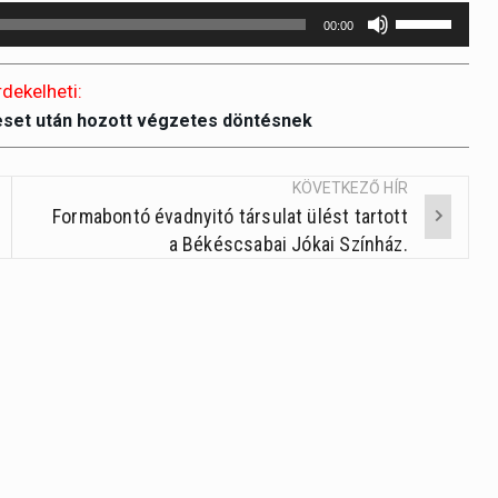
A
00:00
hangerő
növeléséhez
rdekelheti:
illetőleg
eset után hozott végzetes döntésnek
csökkentésé
a
Fel/Le
KÖVETKEZŐ HÍR
Formabontó évadnyitó társulat ülést tartott
billentyűket
a Békéscsabai Jókai Színház.
kell
használni.