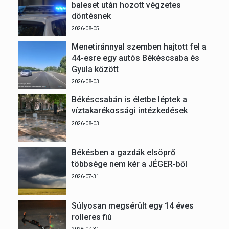
baleset után hozott végzetes
döntésnek
2026-08-05
Menetiránnyal szemben hajtott fel a
44-esre egy autós Békéscsaba és
Gyula között
2026-08-03
Békéscsabán is életbe léptek a
víztakarékossági intézkedések
2026-08-03
Békésben a gazdák elsöprő
többsége nem kér a JÉGER-ből
2026-07-31
Súlyosan megsérült egy 14 éves
rolleres fiú