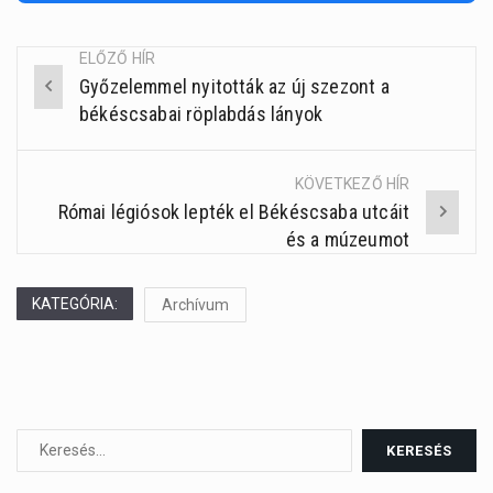
ELŐZŐ HÍR
Győzelemmel nyitották az új szezont a
Post
békéscsabai röplabdás lányok
navigation
KÖVETKEZŐ HÍR
Római légiósok lepték el Békéscsaba utcáit
és a múzeumot
KATEGÓRIA:
Archívum