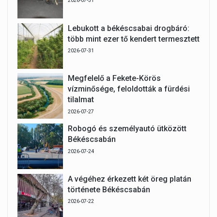
2026-07-31
Lebukott a békéscsabai drogbáró:
több mint ezer tő kendert termesztett
2026-07-31
Megfelelő a Fekete-Körös
vízminősége, feloldották a fürdési
tilalmat
2026-07-27
Robogó és személyautó ütközött
Békéscsabán
2026-07-24
A végéhez érkezett két öreg platán
története Békéscsabán
2026-07-22