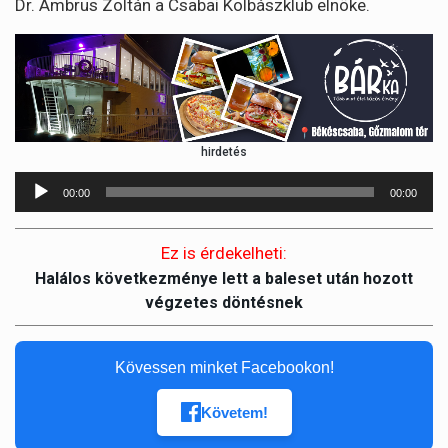
Dr. Ambrus Zoltán a Csabai Kolbászklub elnöke.
hirdetés
Audió
00:00
00:00
lejátszó
Ez is érdekelheti:
Halálos következménye lett a baleset után hozott
végzetes döntésnek
Kövessen minket Facebookon!
Követem!