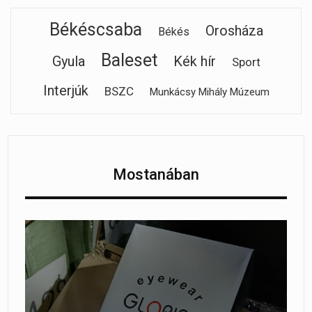
Békéscsaba
Orosháza
Békés
Baleset
Gyula
Kék hír
Sport
Interjúk
BSZC
Munkácsy Mihály Múzeum
Mostanában