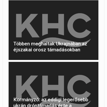
Többen meghaltak Ukrajnában az
éjszakai orosz támadásokban
Kormányzó: az eddigi legerősebb
ukrán dróntámadás érte a