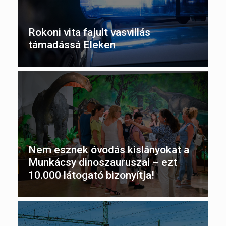
Rokoni vita fajult vasvillás
támadássá Eleken
Nem esznek óvodás kislányokat a
Munkácsy dinoszauruszai – ezt
10.000 látogató bizonyítja!