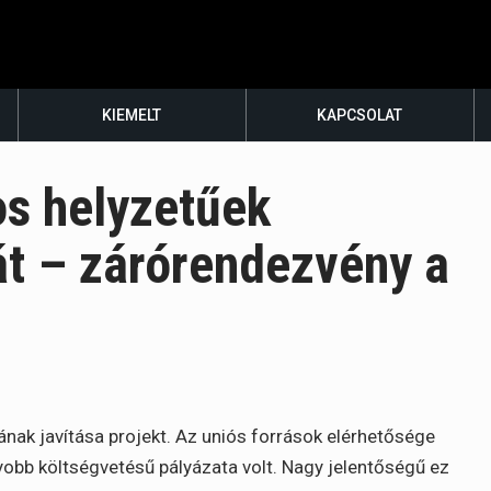
KIEMELT
KAPCSOLAT
os helyzetűek
át – zárórendezvény a
nak javítása projekt. Az uniós források elérhetősége
obb költségvetésű pályázata volt. Nagy jelentőségű ez