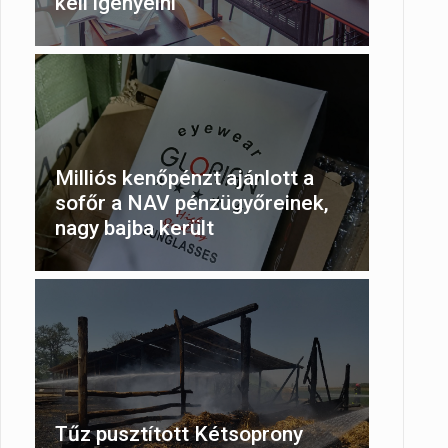
kell igényelni
Milliós kenőpénzt ajánlott a
sofőr a NAV pénzügyőreinek,
nagy bajba került
Tűz pusztított Kétsoprony