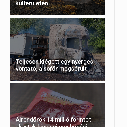
külterületén
Teljesen kiégett egy nyerges
vontató, a sofőr megsérült
Álrendőrök 14 millió forintot
akartak kicsalni egy békési