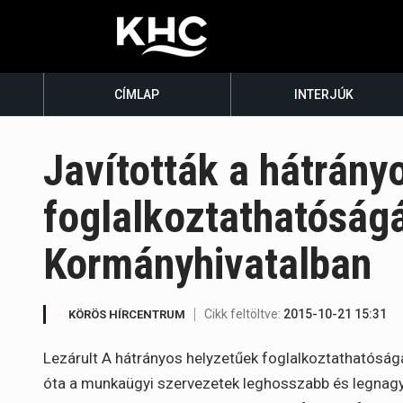
CÍMLAP
INTERJÚK
Javították a hátrány
foglalkoztathatóság
Kormányhivatalban
Cikk feltöltve:
2015-10-21 15:31
KÖRÖS HÍRCENTRUM
Lezárult A hátrányos helyzetűek foglalkoztathatóságá
óta a munkaügyi szervezetek leghosszabb és legnagy