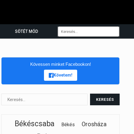
SÖTÉT MÓD
Kövessen minket Facebookon!
Követem!
Békéscsaba
Orosháza
Békés