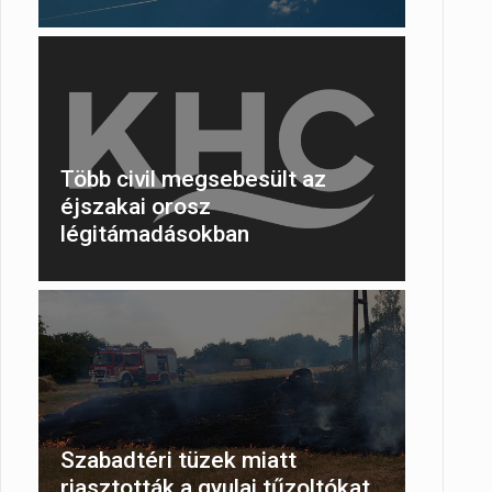
hez
Több civil megsebesült az
éjszakai orosz
légitámadásokban
Szabadtéri tüzek miatt
riasztották a gyulai tűzoltókat