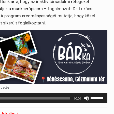
ttunk arra, hogy az inaktív társadalmi rétegeket
ráljuk a munkaerőpiacra – fogalmazott Dr. Lukácsi
a. A program eredményességét mutatja, hogy közel
sikerült foglalkoztatni.
rdetés
A
00:00
hangerő
növeléséhez
rdekelheti: