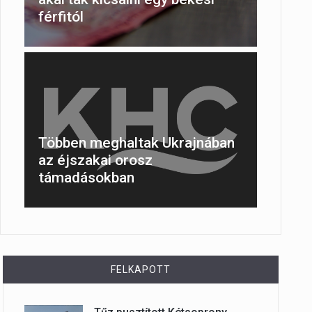
férfitól
Többen meghaltak Ukrajnában
az éjszakai orosz
támadásokban
FELKAPOTT