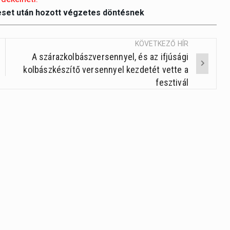
illetőleg
eset után hozott végzetes döntésnek
csökkentésé
a
Fel/Le
KÖVETKEZŐ HÍR
A szárazkolbászversennyel, és az ifjúsági
billentyűket
kolbászkészítő versennyel kezdetét vette a
kell
fesztivál
használni.