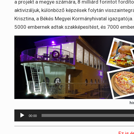
a projekt a megye számára, 8 milliárd forintot fordíto
aktivizáljuk, különböző képzések folytán visszainteg
Krisztina, a Békés Megyei Kormányhivatal igazgatój
5000 embernek adtak szakképesítést, és 7000 embert 
hi
Audió
00:00
lejátszó
Ez is é