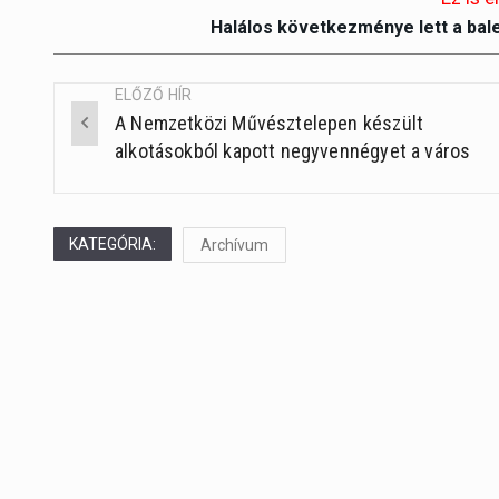
Halálos következménye lett a bal
ELŐZŐ HÍR
A Nemzetközi Művésztelepen készült
Post
alkotásokból kapott negyvennégyet a város
navigation
KATEGÓRIA:
Archívum