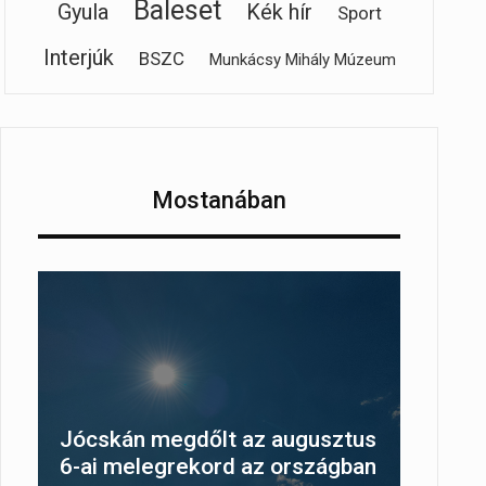
Baleset
Gyula
Kék hír
Sport
Interjúk
BSZC
Munkácsy Mihály Múzeum
Mostanában
Jócskán megdőlt az augusztus
6-ai melegrekord az országban
,