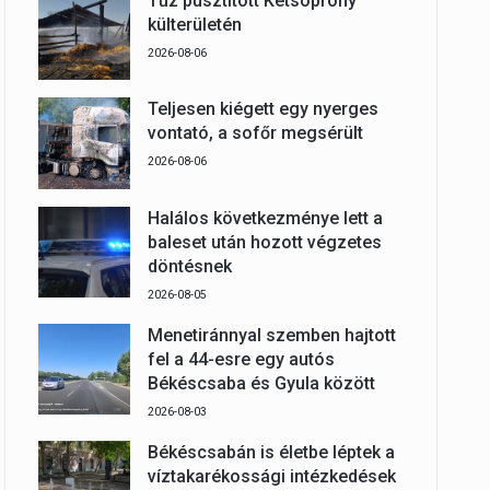
Tűz pusztított Kétsoprony
külterületén
2026-08-06
Teljesen kiégett egy nyerges
vontató, a sofőr megsérült
2026-08-06
Halálos következménye lett a
baleset után hozott végzetes
döntésnek
2026-08-05
Menetiránnyal szemben hajtott
fel a 44-esre egy autós
Békéscsaba és Gyula között
2026-08-03
Békéscsabán is életbe léptek a
víztakarékossági intézkedések