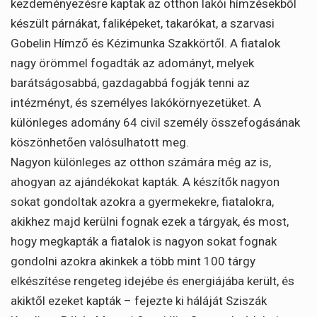
kezdeményezésre kaptak az otthon lakói hímzésekből
készült párnákat, faliképeket, takarókat, a szarvasi
Gobelin Hímző és Kézimunka Szakkörtől. A fiatalok
nagy örömmel fogadták az adományt, melyek
barátságosabbá, gazdagabbá fogják tenni az
intézményt, és személyes lakókörnyezetüket. A
különleges adomány 64 civil személy összefogásának
köszönhetően valósulhatott meg.
Nagyon különleges az otthon számára még az is,
ahogyan az ajándékokat kapták. A készítők nagyon
sokat gondoltak azokra a gyermekekre, fiatalokra,
akikhez majd kerülni fognak ezek a tárgyak, és most,
hogy megkapták a fiatalok is nagyon sokat fognak
gondolni azokra akinkek a több mint 100 tárgy
elkészítése rengeteg idejébe és energiájába került, és
akiktől ezeket kapták – fejezte ki háláját Sziszák