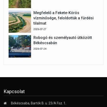
Megfelelő a Fekete-Körös
vízminősége, feloldották a fürdési
tilalmat
2026-07-27
Robogó és személyautó ütközött
Békéscsabán
2026-07-24
Kapcsolat
Békéscsaba, Bartók B. u. 23/A Fsz. 1.