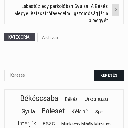
Lakástűz egy parkolóban Gyulán. A Békés
Megyei Katasztrófavédelmi Igazgatóság járja
a megyét
KATEGÓRIA:
Archívum
Békéscsaba
Orosháza
Békés
Baleset
Gyula
Kék hír
Sport
Interjúk
BSZC
Munkácsy Mihály Múzeum