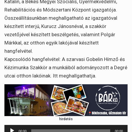
Katalin, a Békés Megyei Szociális, Gyermekvédelmi,
Rehabilitációs és Módszertani Központ igazgatója.
Összeállításunkban meghallgatható az igazgatóval
készített interjú, Kurucz Jánosnéval, a szakkör
vezetőjével készített beszélgetés, valamint Polgár
Márkkal, az otthon egyik lakójával készített
hangfelvétel.
Kapcsolódó hangfelvétel: A szarvasi Gobelin Hímző és
Kézimunka Szakkör a munkáiból adományozott a Degré
utcai otthon lakóinak. Itt meghallgathatja.
hirdetés
Audió
00:00
00:00