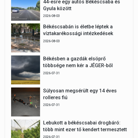
44-esre egy autós Békéscsaba és
Gyula között
2026-08-03
Békéscsabán is életbe léptek a
víztakarékossági intézkedések
2026-08-03
Békésben a gazdák elsöprő
többsége nem kér a JÉGER-ből
2026-07-31
Súlyosan megsérült egy 14 éves
rolleres fiú
2026-07-31
Lebukott a békéscsabai drogbáró:
több mint ezer tő kendert termesztett
2026-07-31