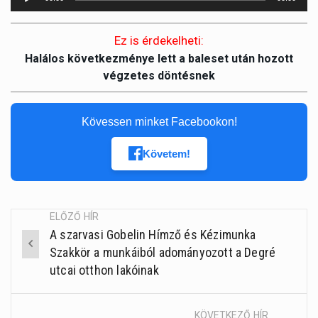
lejátszó
Ez is érdekelheti:
Halálos következménye lett a baleset után hozott
végzetes döntésnek
Kövessen minket Facebookon!
Követem!
ELŐZŐ HÍR
A szarvasi Gobelin Hímző és Kézimunka
Post
Szakkör a munkáiból adományozott a Degré
navigation
utcai otthon lakóinak
KÖVETKEZŐ HÍR