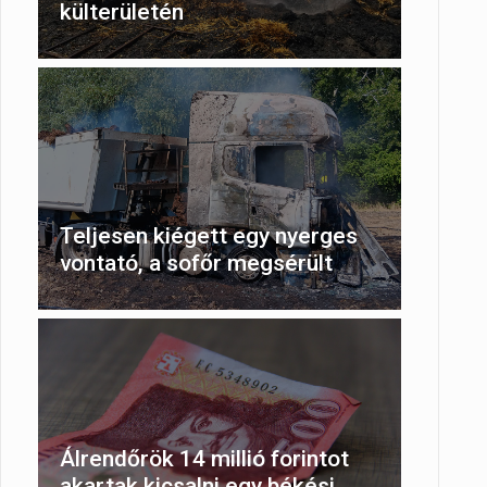
külterületén
Teljesen kiégett egy nyerges
vontató, a sofőr megsérült
Álrendőrök 14 millió forintot
akartak kicsalni egy békési