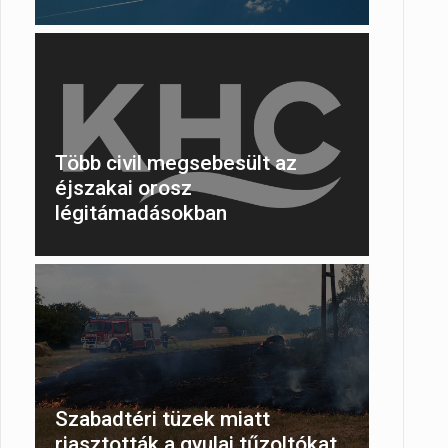
Több civil megsebesült az
éjszakai orosz
légitámadásokban
Szabadtéri tüzek miatt
riasztották a gyulai tűzoltókat