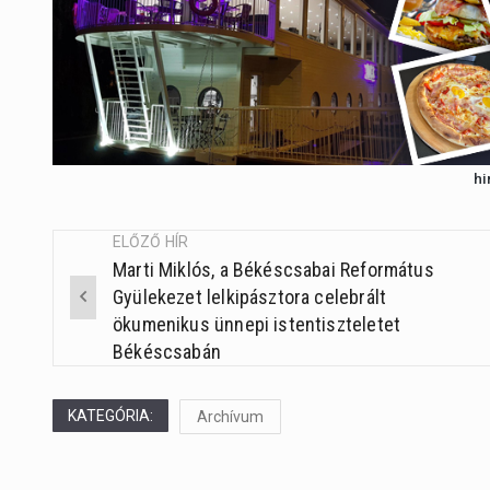
hi
ELŐZŐ HÍR
Marti Miklós, a Békéscsabai Református
Post
Gyülekezet lelkipásztora celebrált
navigation
ökumenikus ünnepi istentiszteletet
Békéscsabán
KATEGÓRIA:
Archívum