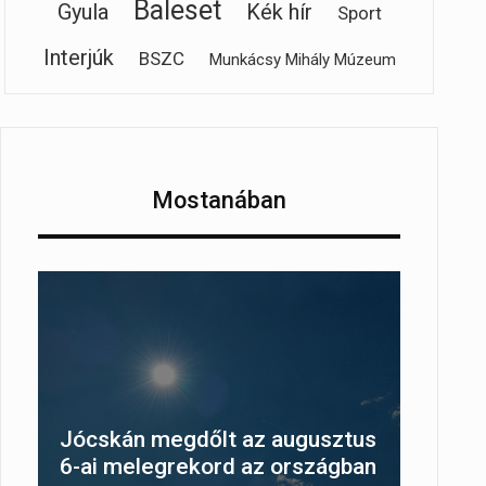
Baleset
Gyula
Kék hír
Sport
Interjúk
BSZC
Munkácsy Mihály Múzeum
Mostanában
Jócskán megdőlt az augusztus
6-ai melegrekord az országban