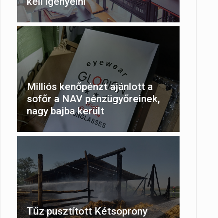
kell igényelni
Milliós kenőpénzt ajánlott a
sofőr a NAV pénzügyőreinek,
nagy bajba került
Tűz pusztított Kétsoprony