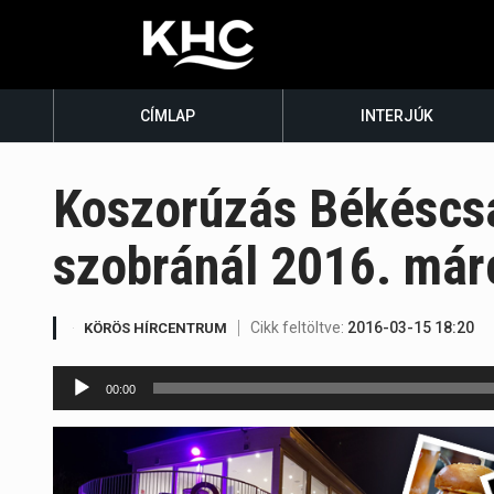
CÍMLAP
INTERJÚK
Koszorúzás Békéscsa
szobránál 2016. már
Cikk feltöltve:
2016-03-15 18:20
KÖRÖS HÍRCENTRUM
Audió
00:00
lejátszó