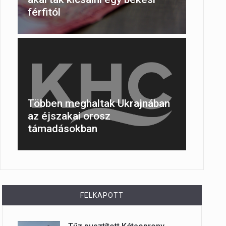
férfitól
Többen meghaltak Ukrajnában
az éjszakai orosz
támadásokban
FELKAPOTT