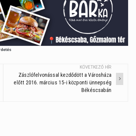
a
Fel/Le
billentyűket
kell
használni.
rdetés
KÖVETKEZŐ HÍR
Zászlófelvonással kezdődött a Városháza
előtt 2016. március 15-i központi ünnepség
Békéscsabán