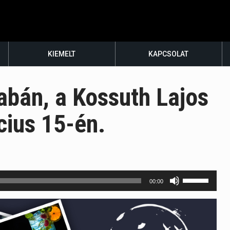
KIEMELT
KAPCSOLAT
bán, a Kossuth Lajos
cius 15-én.
A
00:00
hangerő
növeléséhez
illetőleg
csökkentésé