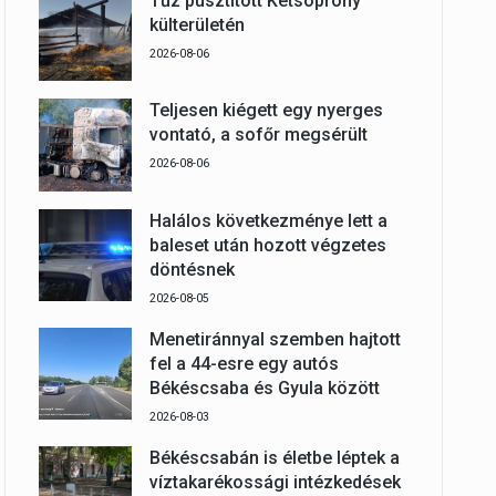
Tűz pusztított Kétsoprony
külterületén
2026-08-06
Teljesen kiégett egy nyerges
vontató, a sofőr megsérült
2026-08-06
Halálos következménye lett a
baleset után hozott végzetes
döntésnek
2026-08-05
Menetiránnyal szemben hajtott
fel a 44-esre egy autós
Békéscsaba és Gyula között
2026-08-03
Békéscsabán is életbe léptek a
víztakarékossági intézkedések