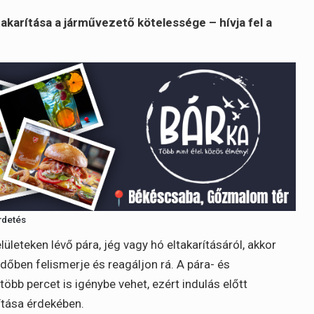
ltakarítása a járművezető kötelessége – hívja fel a
rdetés
leteken lévő pára, jég vagy hó eltakarításáról, akkor
időben felismerje és reagáljon rá. A pára- és
öbb percet is igénybe vehet, ezért indulás előtt
ítása érdekében.