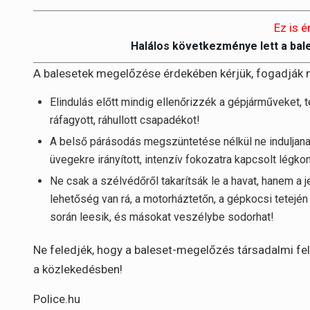
Ez is é
Halálos következménye lett a bal
A balesetek megelőzése érdekében kérjük, fogadják 
Elindulás előtt mindig ellenőrizzék a gépjárműveket, t
ráfagyott, ráhullott csapadékot!
A belső párásodás megszüntetése nélkül ne induljana
üvegekre irányított, intenzív fokozatra kapcsolt légko
Ne csak a szélvédőről takarítsák le a havat, hanem a 
lehetőség van rá, a motorháztetőn, a gépkocsi tetején
során leesik, és másokat veszélybe sodorhat!
Ne feledjék, hogy a baleset-megelőzés társadalmi fe
a közlekedésben!
Police.hu