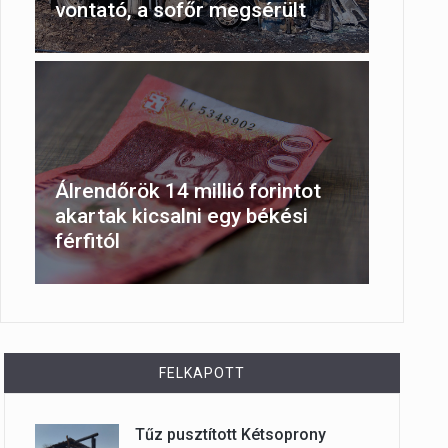
vontató, a sofőr megsérült
Álrendőrök 14 millió forintot
akartak kicsalni egy békési
férfitól
FELKAPOTT
Tűz pusztított Kétsoprony