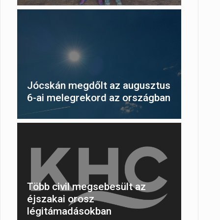
Jócskán megdőlt az augusztus
6-ai melegrekord az országban
Több civil megsebesült az
éjszakai orosz
légitámadásokban