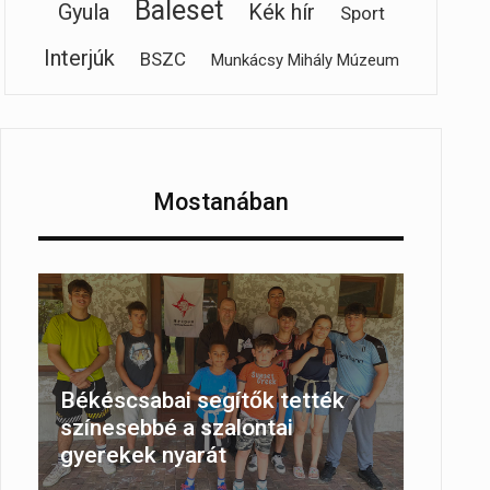
Baleset
Gyula
Kék hír
Sport
Interjúk
BSZC
Munkácsy Mihály Múzeum
Mostanában
Békéscsabai segítők tették
színesebbé a szalontai
gyerekek nyarát