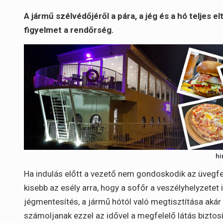
A jármű szélvédőjéről a pára, a jég és a hó teljes e
figyelmet a rendőrség.
hi
Ha indulás előtt a vezető nem gondoskodik az üvegfelü
kisebb az esély arra, hogy a sofőr a veszélyhelyzetet 
jégmentesítés, a jármű hótól való megtisztítása akár t
számoljanak ezzel az idővel a megfelelő látás biztos