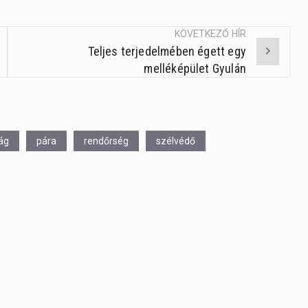
KÖVETKEZŐ HÍR
Teljes terjedelmében égett egy
melléképület Gyulán
ág
pára
rendőrség
szélvédő