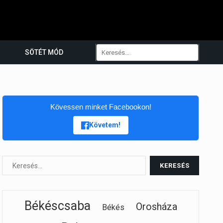
SÖTÉT MÓD
Kövessen minket Facebookon!
Követem!
Békéscsaba
Orosháza
Békés