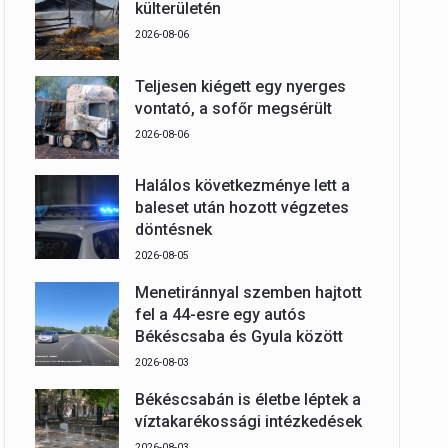
külterületén
2026-08-06
Teljesen kiégett egy nyerges
vontató, a sofőr megsérült
2026-08-06
Halálos következménye lett a
baleset után hozott végzetes
döntésnek
2026-08-05
Menetiránnyal szemben hajtott
fel a 44-esre egy autós
Békéscsaba és Gyula között
2026-08-03
Békéscsabán is életbe léptek a
víztakarékossági intézkedések
2026-08-03