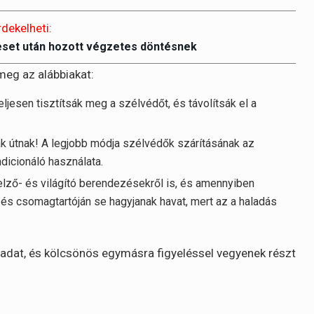
rdekelheti:
eset után hozott végzetes döntésnek
meg az alábbiakat:
eljesen tisztítsák meg a szélvédőt, és távolítsák el a
k útnak! A legjobb módja szélvédők szárításának az
ndicionáló használata.
jelző- és világító berendezésekről is, és amennyiben
 és csomagtartóján se hagyjanak havat, mert az a haladás
ladat, és kölcsönös egymásra figyeléssel vegyenek részt