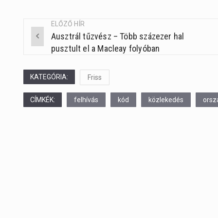
ELŐZŐ HÍR
Ausztrál tűzvész – Több százezer hal
Post
pusztult el a Macleay folyóban
navigation
KATEGÓRIA:
Friss
CÍMKÉK:
felhívás
kód
közlekedés
orsz