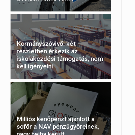
Kormányszóvivő: két
részletben érkezik az
iskolakezdési támogatás, nem
kell igényelni
Milliós kenőpénzt ajánlott a
sofőr a NAV pénzügyőreinek,
nagy bajba került