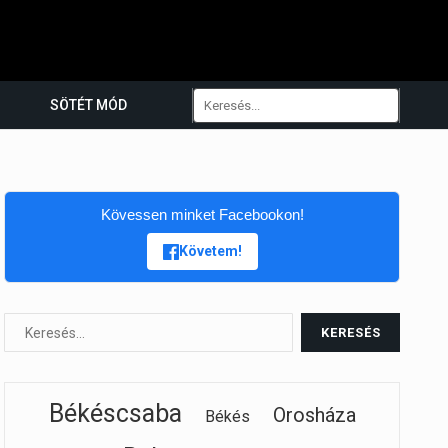
SÖTÉT MÓD
Kövessen minket Facebookon!
Követem!
Békéscsaba
Orosháza
Békés