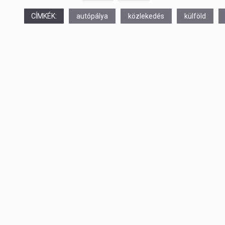
CÍMKÉK:
autópálya
közlekedés
külföld