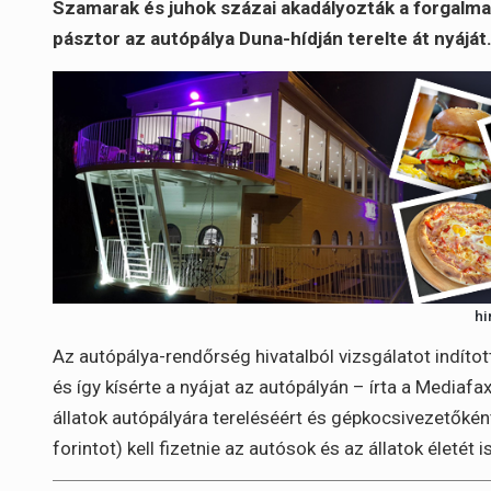
Szamarak és juhok százai akadályozták a forgalma
pásztor az autópálya Duna-hídján terelte át nyáját
hi
Az autópálya-rendőrség hivatalból vizsgálatot indított
és így kísérte a nyájat az autópályán – írta a Mediaf
állatok autópályára tereléséért és gépkocsivezetőkén
forintot) kell fizetnie az autósok és az állatok életét 