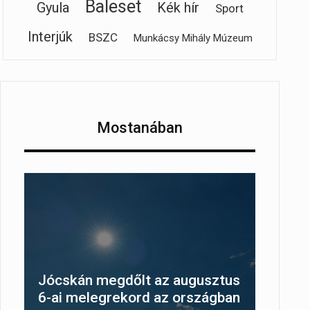
Baleset
Gyula
Kék hír
Sport
Interjúk
BSZC
Munkácsy Mihály Múzeum
Mostanában
Jócskán megdőlt az augusztus
6-ai melegrekord az országban