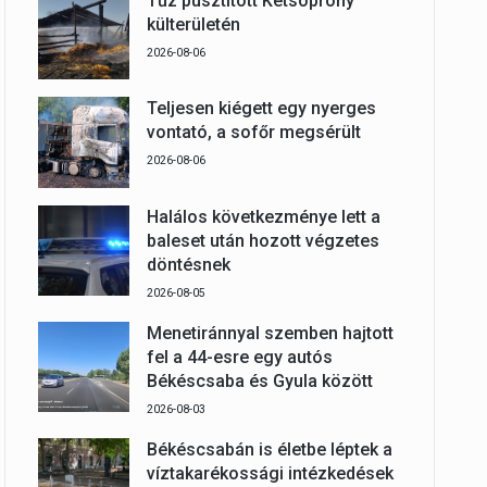
Tűz pusztított Kétsoprony
külterületén
2026-08-06
Teljesen kiégett egy nyerges
vontató, a sofőr megsérült
2026-08-06
Halálos következménye lett a
baleset után hozott végzetes
döntésnek
2026-08-05
Menetiránnyal szemben hajtott
fel a 44-esre egy autós
Békéscsaba és Gyula között
2026-08-03
Békéscsabán is életbe léptek a
víztakarékossági intézkedések