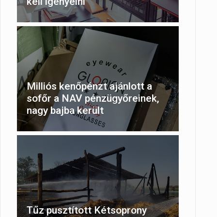
kell igényelni
Milliós kenőpénzt ajánlott a
sofőr a NAV pénzügyőreinek,
nagy bajba került
Tűz pusztított Kétsoprony