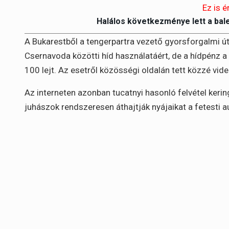
Ez is é
Halálos következménye lett a bal
A Bukarestből a tengerpartra vezető gyorsforgalmi úto
Csernavoda közötti híd használatáért, de a hídpénz 
100 lejt. Az esetről közösségi oldalán tett közzé vi
Az interneten azonban tucatnyi hasonló felvétel kerin
juhászok rendszeresen áthajtják nyájaikat a fetesti a