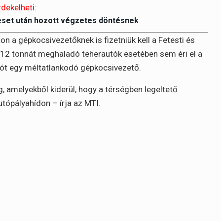
rdekelheti:
eset után hozott végzetes döntésnek
n a gépkocsivezetőknek is fizetniük kell a Fetesti és
a 12 tonnát meghaladó teherautók esetében sem éri el a
deót egy méltatlankodó gépkocsivezető.
g, amelyekből kiderül, hogy a térségben legeltető
utópályahídon – írja az MTI.