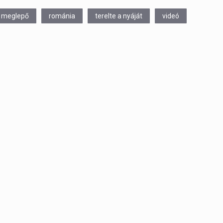
meglepő
románia
terelte a nyáját
videó