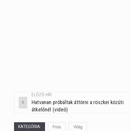
ELŐZŐ HÍR
Hatvanan próbáltak áttörni a röszkei közúti
Post
átkelőnél (videó)
navigation
KATEGÓRIA:
Friss
Világ