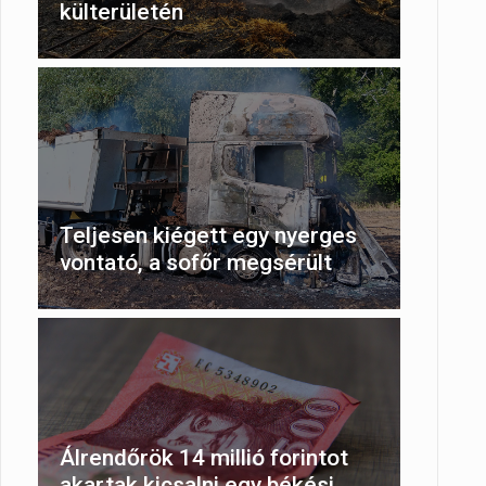
külterületén
Teljesen kiégett egy nyerges
vontató, a sofőr megsérült
Álrendőrök 14 millió forintot
akartak kicsalni egy békési