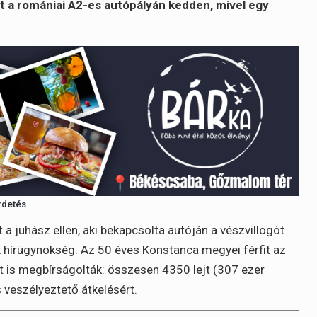
t a romániai A2-es autópályán kedden, mivel egy
.
rdetés
 a juhász ellen, aki bekapcsolta autóján a vészvillogót
ax hírügynökség. Az 50 éves Konstanca megyei férfit az
t is megbírságolták: összesen 4350 lejt (307 ezer
is veszélyeztető átkelésért.