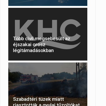
Több civil megsebesült az
éjszakai orosz
légitámadásokban
Szabadtéri tüzek miatt
riasztották a gyulai tűzoltókat