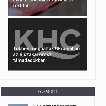
férfitól
Többen meghaltak Ukrajnában
az éjszakai orosz
támadásokban
FELKAPOTT