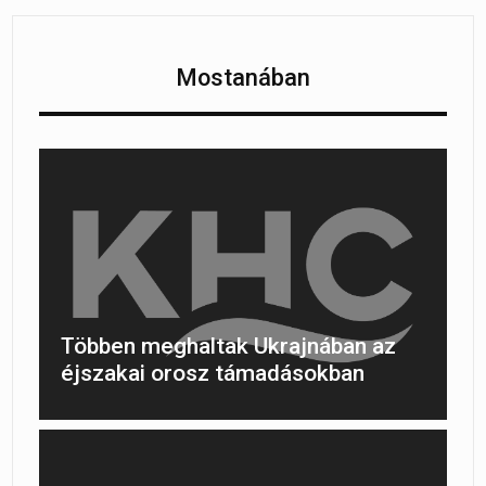
Mostanában
Többen meghaltak Ukrajnában az
éjszakai orosz támadásokban