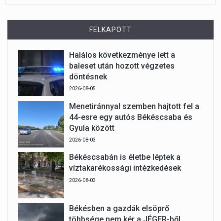
FELKAPOTT
Halálos következménye lett a
baleset után hozott végzetes
döntésnek
2026-08-05
Menetiránnyal szemben hajtott fel a
44-esre egy autós Békéscsaba és
Gyula között
2026-08-03
Békéscsabán is életbe léptek a
víztakarékossági intézkedések
2026-08-03
Békésben a gazdák elsöprő
többsége nem kér a JÉGER-ből