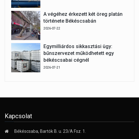
A végéhez érkezett két öreg platán
története Békéscsabán
2026-07-22
Egymilliárdos sikkasztási ügy:
bűnszervezet működhetett egy
békéscsabai cégnél
2026-07-21
Kapcsolat
Békéscsaba, Bartók B. u. 23/A Fsz. 1.