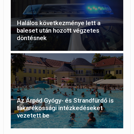
Halálos következménye lett a
baleset után hozott végzetes
döntésnek
Az Árpád Gyógy- és Strandfürdő is
takarékossági intézkedéseket
vezetett be