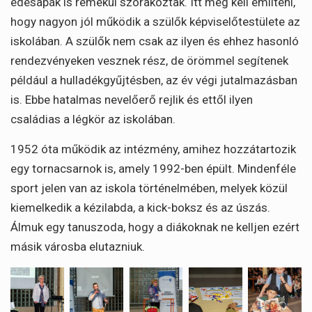
édesapák is remekül szórakoztak. Itt meg kell említeni,
hogy nagyon jól működik a szülők képviselőtestülete az
iskolában. A szülők nem csak az ilyen és ehhez hasonló
rendezvényeken vesznek rész, de örömmel segítenek
például a hulladékgyűjtésben, az év végi jutalmazásban
is. Ebbe hatalmas nevelőerő rejlik és ettől ilyen
családias a légkör az iskolában.
1952 óta működik az intézmény, amihez hozzátartozik
egy tornacsarnok is, amely 1992-ben épült. Mindenféle
sport jelen van az iskola történelmében, melyek közül
kiemelkedik a kézilabda, a kick-boksz és az úszás.
Álmuk egy tanuszoda, hogy a diákoknak ne kelljen ezért
másik városba elutazniuk.