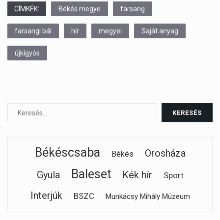
CÍMKÉK:
Békés megye
farsang
farsangi bál
hír
megyei
Saját anyag
újkígyós
Békéscsaba
Orosháza
Békés
Baleset
Gyula
Kék hír
Sport
Interjúk
BSZC
Munkácsy Mihály Múzeum