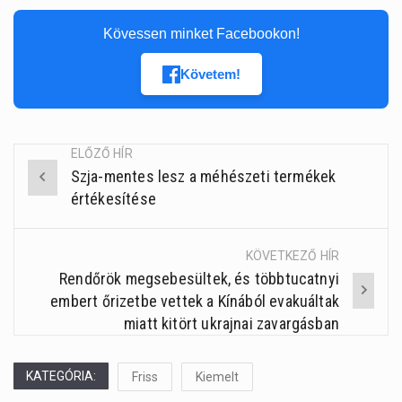
Kövessen minket Facebookon!
Követem!
ELŐZŐ HÍR
Szja-mentes lesz a méhészeti termékek
Post
értékesítése
navigation
KÖVETKEZŐ HÍR
Rendőrök megsebesültek, és többtucatnyi
embert őrizetbe vettek a Kínából evakuáltak
miatt kitört ukrajnai zavargásban
KATEGÓRIA:
Friss
Kiemelt