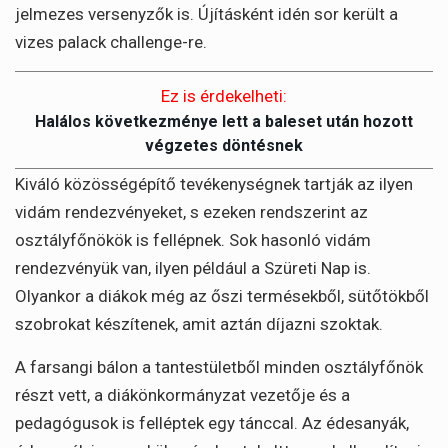
jelmezes versenyzők is. Újításként idén sor került a
vizes palack challenge-re.
Ez is érdekelheti:
Halálos következménye lett a baleset után hozott
végzetes döntésnek
Kiváló közösségépítő tevékenységnek tartják az ilyen
vidám rendezvényeket, s ezeken rendszerint az
osztályfőnökök is fellépnek. Sok hasonló vidám
rendezvényük van, ilyen például a Szüreti Nap is.
Olyankor a diákok még az őszi termésekből, sütőtökből
szobrokat készítenek, amit aztán díjazni szoktak.
A farsangi bálon a tantestületből minden osztályfőnök
részt vett, a diákönkormányzat vezetője és a
pedagógusok is felléptek egy tánccal. Az édesanyák,