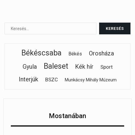
Békéscsaba
Orosháza
Békés
Baleset
Gyula
Kék hír
Sport
Interjúk
BSZC
Munkácsy Mihály Múzeum
Mostanában