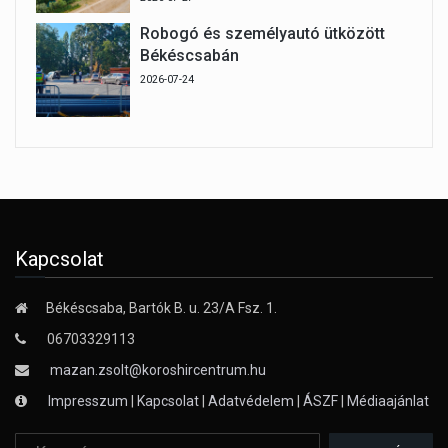
Robogó és személyautó ütközött
Békéscsabán
2026-07-24
Kapcsolat
Békéscsaba, Bartók B. u. 23/A Fsz. 1.
06703329113
mazan.zsolt@koroshircentrum.hu
Impresszum
|
Kapcsolat
|
Adatvédelem
|
ÁSZF
|
Médiaajánlat