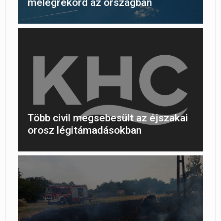
melegrekord az országban
Több civil megsebesült az éjszakai
orosz légitámadásokban