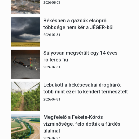
2026-08-03
Békésben a gazdák elsöprő
többsége nem kér a JÉGER-ből
2026-07-31
Súlyosan megsérült egy 14 éves
rolleres fiú
2026-07-31
Lebukott a békéscsabai drogbáró:
több mint ezer tő kendert termesztett
2026-07-31
Megfelelő a Fekete-Körös
vízminősége, feloldották a fürdési
tilalmat
2026-07-27