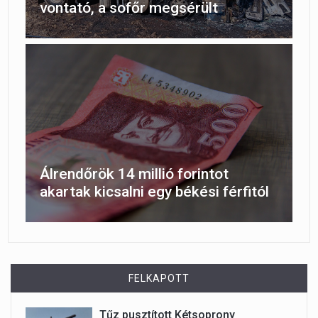
vontató, a sofőr megsérült
Álrendőrök 14 millió forintot
akartak kicsalni egy békési férfitól
FELKAPOTT
Tűz pusztított Kétsoprony