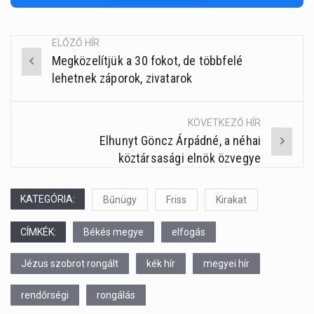
ELŐZŐ HÍR
Megközelítjük a 30 fokot, de többfelé
Post
lehetnek záporok, zivatarok
navigation
KÖVETKEZŐ HÍR
Elhunyt Göncz Árpádné, a néhai
köztársasági elnök özvegye
KATEGÓRIA:
Bűnügy
Friss
Kirakat
CÍMKÉK:
Békés megye
elfogás
Jézus szobrot rongált
kék hír
megyei hír
rendőrségi
rongálás