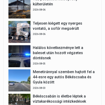
külterületén
2026-08-06
Teljesen kiégett egy nyerges
vontató, a sofőr megsérült
2026-08-06
Halálos következménye lett a
baleset után hozott végzetes
döntésnek
2026-08-05
Menetiránnyal szemben hajtott fel a
44-esre egy autós Békéscsaba és
Gyula között
2026-08-03
Békéscsabán is életbe léptek a
víztakarékossági intézkedések