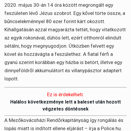
2020. május 30-án 14 óra között megrongált egy
feszületen lévő Jézus szobrot. Egy kővel törte össze, a
bűncselekménnyel 80 ezer forint kárt okozott.
Kihallgatásán azzal magyarázta tettét, hogy vitatkozott
az egyik rokonával, dühös lett, ezért otthonról elindult
sétálni, hogy megnyugodjon. Útközben felvett egy
követ és hozzávágta a feszülethez. A fiatal férfi a
gyanú szerint korábban egy házba is betört, illetve egy
dinnyeföldről akkumulátort és villanypásztor adaptert
lopott.
Ez is érdekelheti:
Halálos következménye lett a baleset után hozott
végzetes döntésnek
A Mezőkovácsházi Rendőrkapitányság így rongálás és
lopás miatt is indított ellene eljárást – írja a Police.hu.