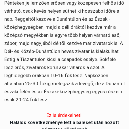
Pénteken jellemzően erősen vagy közepesen felhős idő
várható, csak kevés helyen süthet ki hosszabb időre a
nap. Reggeltől kezdve a Dunántúlon és az Északi-
középhegységben, majd a déli óráktól kezdve már a
középső megyékben is egyre több helyen várható eső,
zápor, majd nagyjából déltől kezdve már zivatarok is. A
Dél- és Közép-Dunántúlon heves zivatar is kialakulhat.
Estig a Tiszántúlon kicsi a csapadék esélye. Sokfelé
lesz erős, zivatarok körül akár viharos a szél. A
leghidegebb órákban 10-16 fok lesz. Napközben
általában 25-30 fokig melegszik a levegő, de a Dunántúl
északi felén és az Északi-középhegység egyes részein
csak 20-24 fok lesz.
Ez is érdekelheti:
Halálos következménye lett a baleset után hozott