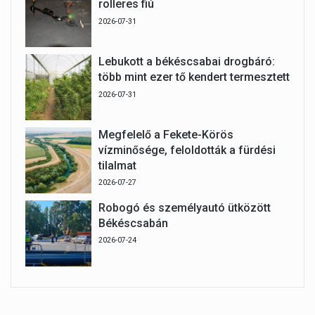
rolleres fiú
2026-07-31
Lebukott a békéscsabai drogbáró:
több mint ezer tő kendert termesztett
2026-07-31
Megfelelő a Fekete-Körös
vízminősége, feloldották a fürdési
tilalmat
2026-07-27
Robogó és személyautó ütközött
Békéscsabán
2026-07-24