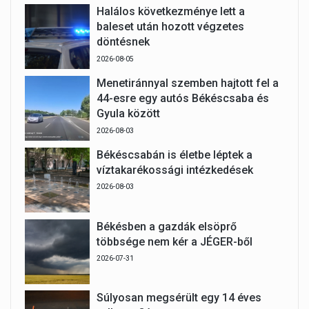
Halálos következménye lett a
baleset után hozott végzetes
döntésnek
2026-08-05
Menetiránnyal szemben hajtott fel a
44-esre egy autós Békéscsaba és
Gyula között
2026-08-03
Békéscsabán is életbe léptek a
víztakarékossági intézkedések
2026-08-03
Békésben a gazdák elsöprő
többsége nem kér a JÉGER-ből
2026-07-31
Súlyosan megsérült egy 14 éves