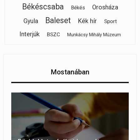
Békéscsaba
Orosháza
Békés
Baleset
Gyula
Kék hír
Sport
Interjúk
BSZC
Munkácsy Mihály Múzeum
Mostanában