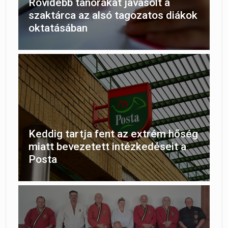
Rövidebb tanórákat javasolt a
szaktárca az alsó tagozatos diákok
oktatásában
Keddig tartja fent az extrém hőség
miatt bevezetett intézkedéseit a
Posta