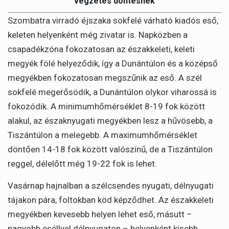
végzetes döntésnek
Szombatra virradó éjszaka sokfelé várható kiadós eső,
keleten helyenként még zivatar is. Napközben a
csapadékzóna fokozatosan az északkeleti, keleti
megyék fölé helyeződik, így a Dunántúlon és a középső
megyékben fokozatosan megszűnik az eső. A szél
sokfelé megerősödik, a Dunántúlon olykor viharossá is
fokozódik. A minimumhőmérséklet 8-19 fok között
alakul, az északnyugati megyékben lesz a hűvösebb, a
Tiszántúlon a melegebb. A maximumhőmérséklet
döntően 14-18 fok között valószínű, de a Tiszántúlon
reggel, délelőtt még 19-22 fok is lehet.
Vasárnap hajnalban a szélcsendes nyugati, délnyugati
tájakon pára, foltokban köd képződhet. Az északkeleti
megyékben kevesebb helyen lehet eső, másutt –
nagyobb eséllyel délnyugaton – helyenként kisebb