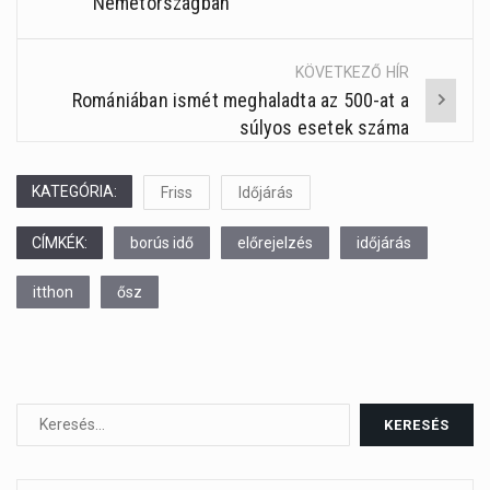
Németországban
navigation
KÖVETKEZŐ HÍR
Romániában ismét meghaladta az 500-at a
súlyos esetek száma
KATEGÓRIA:
Friss
Időjárás
CÍMKÉK:
borús idő
előrejelzés
időjárás
itthon
ősz