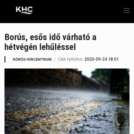
Borús, esős idő várható a
hétvégén lehűléssel
Cikk feltöltve:
2020-09-24 18:01
KÖRÖS HÍRCENTRUM