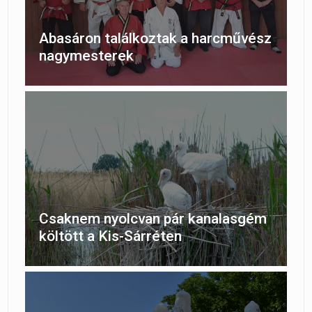
Abasáron találkoztak a harcművész
nagymesterek
Csaknem nyolcvan pár kanalasgém
költött a Kis-Sárréten