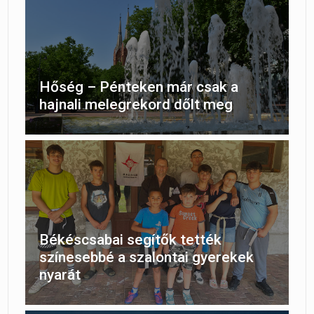
Hőség – Pénteken már csak a
hajnali melegrekord dőlt meg
Békéscsabai segítők tették
színesebbé a szalontai gyerekek
nyarát