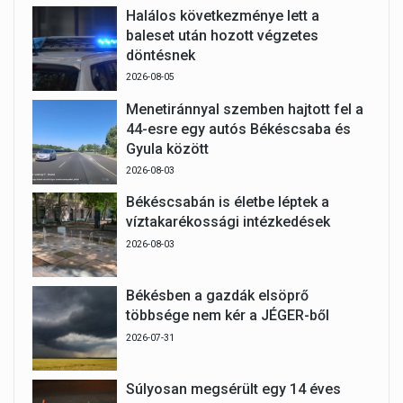
Halálos következménye lett a
baleset után hozott végzetes
döntésnek
2026-08-05
Menetiránnyal szemben hajtott fel a
44-esre egy autós Békéscsaba és
Gyula között
2026-08-03
Békéscsabán is életbe léptek a
víztakarékossági intézkedések
2026-08-03
Békésben a gazdák elsöprő
többsége nem kér a JÉGER-ből
2026-07-31
Súlyosan megsérült egy 14 éves