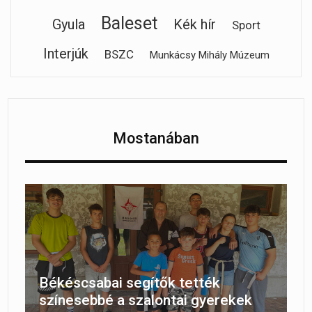
Baleset
Gyula
Kék hír
Sport
Interjúk
BSZC
Munkácsy Mihály Múzeum
Mostanában
Békéscsabai segítők tették
színesebbé a szalontai gyerekek