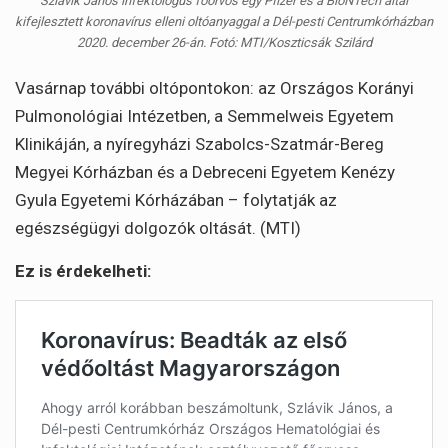
Szlávik János infektológus főorvos egy Pfizer és a BioNTech által
kifejlesztett koronavírus elleni oltóanyaggal a Dél-pesti Centrumkórházban
2020. december 26-án. Fotó: MTI/Koszticsák Szilárd
Vasárnap további oltópontokon: az Országos Korányi
Pulmonológiai Intézetben, a Semmelweis Egyetem
Klinikáján, a nyíregyházi Szabolcs-Szatmár-Bereg
Megyei Kórházban és a Debreceni Egyetem Kenézy
Gyula Egyetemi Kórházában – folytatják az
egészségügyi dolgozók oltását. (MTI)
Ez is érdekelheti: