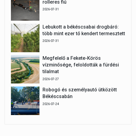
rolleres fiú
2026-07-31
Lebukott a békéscsabai drogbáró:
több mint ezer tő kendert termesztett
2026-07-31
Megfelelő a Fekete-Körös
vízminősége, feloldották a fürdési
tilalmat
2026-07-27
Robogó és személyautó ütközött
Békéscsabán
2026-07-24