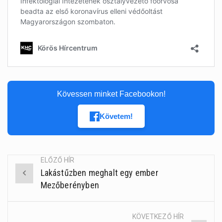
Kövessen minket Facebookon!
Követem!
ELŐZŐ HÍR
Lakástűzben meghalt egy ember
Post
Mezőberényben
navigation
KÖVETKEZŐ HÍR