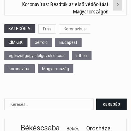
Koronavírus: Beadták az első védőoltást
Magyarországon
KATEGÓRIA:
Friss
Koronavírus
CÍMKÉK:
belföld
Budapest
egészségügyi dolgozók oltása
itthon
koronavírus
Magyarország
Békéscsaba
Orosháza
Békés