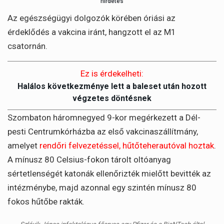
hirdetés
Az egészségügyi dolgozók körében óriási az
érdeklődés a vakcina iránt, hangzott el az M1
csatornán.
Ez is érdekelheti:
Halálos következménye lett a baleset után hozott
végzetes döntésnek
Szombaton háromnegyed 9-kor megérkezett a Dél-
pesti Centrumkórházba az első vakcinaszállítmány,
amelyet
rendőri felvezetéssel, hűtőteherautóval hoztak
.
A mínusz 80 Celsius-fokon tárolt oltóanyag
sértetlenségét katonák ellenőrizték mielőtt bevitték az
intézménybe, majd azonnal egy szintén mínusz 80
fokos hűtőbe rakták.