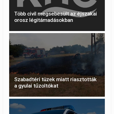
Több civil megsebesült az éjszakai
orosz légitámadásokban
Szabadtéri tüzek miatt riasztották
a gyulai tűzoltókat