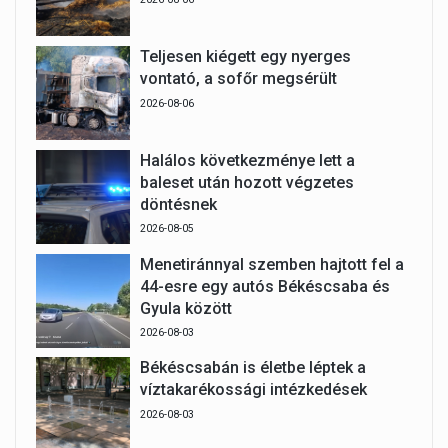
Teljesen kiégett egy nyerges
vontató, a sofőr megsérült
2026-08-06
Halálos következménye lett a
baleset után hozott végzetes
döntésnek
2026-08-05
Menetiránnyal szemben hajtott fel a
44-esre egy autós Békéscsaba és
Gyula között
2026-08-03
Békéscsabán is életbe léptek a
víztakarékossági intézkedések
2026-08-03