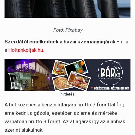
Fotó: Pixabay
Szerdától emelkednek a hazai üzemanyagárak
– írja
a
Holtankoljak.hu
.
hirdetés
A hét közepén a benzin átlagára bruttó 7 forinttal fog
emelkedni, a gázolaj esetében az emelés mértéke
várhatóan bruttó 3 forint. Az átlagárak így az alábbiak
szerint alakulnak: