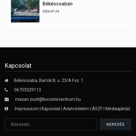
Békéscsabán
2026-07-24
Kapcsolat
Békéscsaba, Bartók B. u. 23/A Fsz. 1.
06703329113
mazan.zsolt@koroshircentrum.hu
Impresszum
|
Kapcsolat
|
Adatvédelem
|
ÁSZF
|
Médiaajánlat