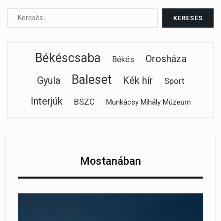
Békéscsaba
Orosháza
Békés
Baleset
Gyula
Kék hír
Sport
Interjúk
BSZC
Munkácsy Mihály Múzeum
Mostanában