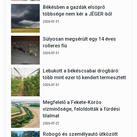
Békésben a gazdák elsöprő
többsége nem kér a JÉGER-ből
2026-07-31
Súlyosan megsérült egy 14 éves
rolleres fiú
2026-07-31
Lebukott a békéscsabai drogbáró:
több mint ezer tő kendert termesztett
2026-07-31
Megfelelő a Fekete-Körös
vízminősége, feloldották a fürdési
tilalmat
2026-07-27
Robogó és személyautó ütközött