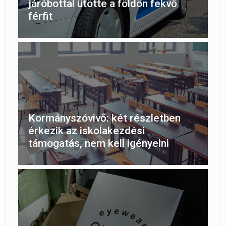
járóbottal ütötte a földön fekvő
férfit
Kormányszóvivő: két részletben
érkezik az iskolakezdési
támogatás, nem kell igényelni