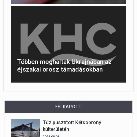
Többen meghaltak Ukrajnában az
éjszakai orosz támadásokban
FELKAPOTT
Tűz pusztított Kétsoprony
külterületén
2026-08-06