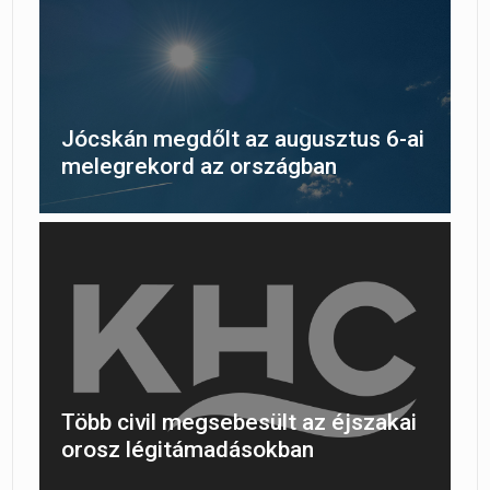
Jócskán megdőlt az augusztus 6-ai
melegrekord az országban
Több civil megsebesült az éjszakai
orosz légitámadásokban