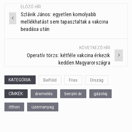
ELŐZŐ HÍR
Szlávik János: egyetlen komolyabb
Post
mellékhatást sem tapasztaltak a vakcina
navigation
beadása után
KÖVETKEZŐ HÍR
Operatív törzs: kétféle vakcina érkezik
kedden Magyarországra
KATEGÓRIA:
Belföld
Friss
Ország
CÍMKÉK:
áremelés
benzin ár
gázolaj
itthon
üzemanyag