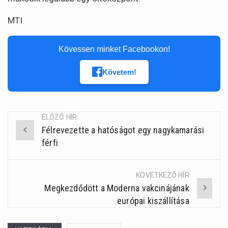
MTI
Kövessen minket Facebookon!
Követem!
ELŐZŐ HÍR
Félrevezette a hatóságot egy nagykamarási
Post
férfi
navigation
KÖVETKEZŐ HÍR
Megkezdődött a Moderna vakcinájának
európai kiszállítása