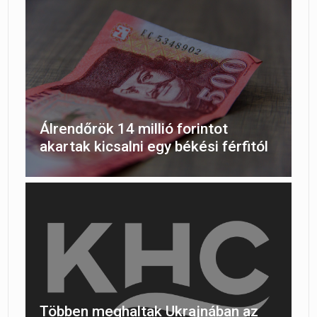
Álrendőrök 14 millió forintot
akartak kicsalni egy békési férfitól
Többen meghaltak Ukrajnában az