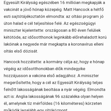
Egyesült Királyság egészében 16 millióan megkapják a
vakcinát a jövő hónap közepéig. Matt Hancock a hétfő
esti sajtótájékoztatón elmondta: az oltási program jó
úton halad e cél teljesítése felé. Az egészségügyi
miniszter kijelentette: országosan a 80 éven felüliek
kétötöde, az idősotthonok leginkább előrehaladott korú
lakóinak a negyede már megkapta a koronavírus elleni
oltás első dózisát.
Hancock hozzátette: a kormány célja az, hogy e hónap
végéig az idősotthonokban élők mindegyike
hozzájusson a vakcina első adagjához. A miniszter
megerősítette, hogy a cél az Egyesült Királyság teljes
felnőtt lakosságának beoltása a nyár végéig. Elmondta
azt is: Anglia lakosságának 96 százaléka olyan helyen
él, amelynek tíz mérföldes (16 kilométeres) körzeten
működik legalább egy oltóközpont.