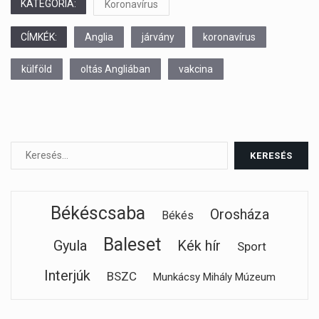
KATEGÓRIA:
Koronavírus
CÍMKÉK:
Anglia
járvány
koronavírus
külföld
oltás Angliában
vakcina
Békéscsaba
Orosháza
Békés
Baleset
Gyula
Kék hír
Sport
Interjúk
BSZC
Munkácsy Mihály Múzeum