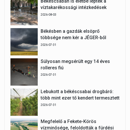
Békéscsabán is életbe léptek a
víztakarékossági intézkedések
2026-08-03
Békésben a gazdák elsöprő
többsége nem kér a JÉGER-ből
2026-07-31
Súlyosan megsérült egy 14 éves
rolleres fiú
2026-07-31
Lebukott a békéscsabai drogbáró:
több mint ezer tő kendert termesztett
2026-07-31
Megfelelő a Fekete-Körös
vízminősége, feloldották a fürdési