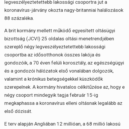
legveszélyeztetettebb lakossági csoportra jut a
koronavírus-járvány okozta nagy-britanniai halálozások
88 százaléka.
A brit kormány mellett működő egyesített oltásügyi
bizottság (JCVI) 25 oldalas oltási menetrendjében
szereplő négy legveszélyeztetettebb lakossági
csoportba az idősotthonok összes lakója és
gondozóik, a 70 éven felüli korosztály, az egészségügyi
és a gondozói hálózatok első vonalában dolgozók,
valamint a krónikus betegségekkel küszködők
szerepelnek. A kormány hivatalos célkitűzése az, hogy e
négy csoport mindegyik tagja február 15-ig
megkaphassa a koronavírus elleni oltásnak legalább az
első dózisát.
E terv alapján Angliában 12 millióan, a 68 millió lakosú