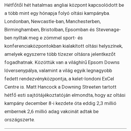
Hétfőtől hét hatalmas angliai központ kapcsolódott be
a több mint egy hónapja folyó oltási kampányba.
Londonban, Newcastle-ban, Manchesterben,
Birminghamben, Bristolban, Epsomban és Stevenage-
ben nyíltak meg e zömmel sport- és
konferenciaközpontokban kialakított oltási helyszínek,
amelyek egyszerre több tízezer oltásra jelentkezőt
fogadhatnak. Közöttük van a világhírű Epsom Downs
lóversenypálya, valamint a világ egyik legnagyobb
fedett rendezvényközpontja, a kelet-londoni ExCel
Centre is. Matt Hancock a Downing Streeten tartott
hétfő esti sajtótájékoztatóján elmondta, hogy az oltási
kampány december 8-i kezdete óta eddig 2,3 millió
embernek 2,6 millió adag vakcinát adtak be
országszerte.