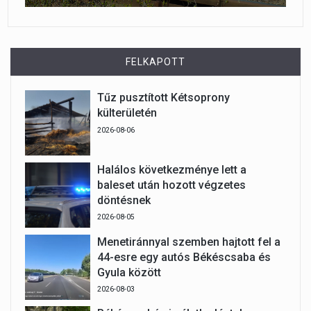
FELKAPOTT
Tűz pusztított Kétsoprony
külterületén
2026-08-06
Halálos következménye lett a
baleset után hozott végzetes
döntésnek
2026-08-05
Menetiránnyal szemben hajtott fel a
44-esre egy autós Békéscsaba és
Gyula között
2026-08-03