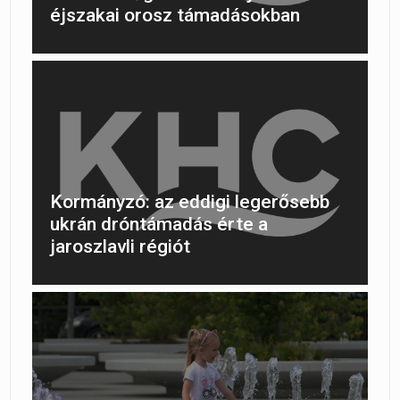
éjszakai orosz támadásokban
Kormányzó: az eddigi legerősebb
ukrán dróntámadás érte a
jaroszlavli régiót