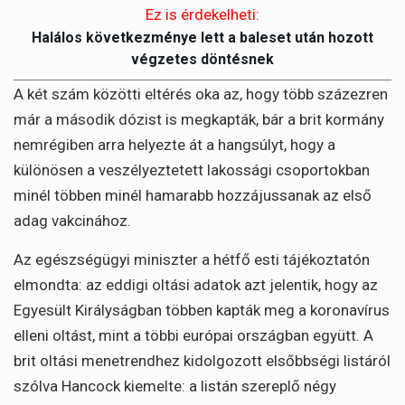
Ez is érdekelheti:
Halálos következménye lett a baleset után hozott
végzetes döntésnek
A két szám közötti eltérés oka az, hogy több százezren
már a második dózist is megkapták, bár a brit kormány
nemrégiben arra helyezte át a hangsúlyt, hogy a
különösen a veszélyeztetett lakossági csoportokban
minél többen minél hamarabb hozzájussanak az első
adag vakcinához.
Az egészségügyi miniszter a hétfő esti tájékoztatón
elmondta: az eddigi oltási adatok azt jelentik, hogy az
Egyesült Királyságban többen kapták meg a koronavírus
elleni oltást, mint a többi európai országban együtt. A
brit oltási menetrendhez kidolgozott elsőbbségi listáról
szólva Hancock kiemelte: a listán szereplő négy